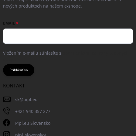
nových produktoch na našom e-shope.
EMAIL
Vložením e-mailu súhlasíte s
podmienkami ochrany osobných
údajov
Prihlásiť sa
KONTAKT
sk
@
pipl.eu
+421 940 357 277
Pipl.eu Slovensko
pipl_slovensko/