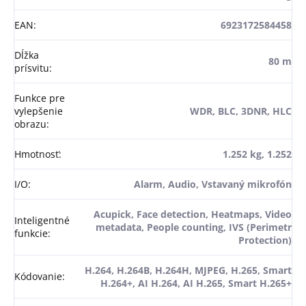
EAN
:
6923172584458
Dĺžka
80 m
prísvitu
:
Funkce pre
vylepšenie
WDR, BLC, 3DNR, HLC
obrazu
:
Hmotnosť
:
1.252 kg, 1.252
I/O
:
Alarm, Audio, Vstavaný mikrofón
Acupick, Face detection, Heatmaps, Video
Inteligentné
metadata, People counting, IVS (Perimetr
funkcie
:
Protection)
H.264, H.264B, H.264H, MJPEG, H.265, Smart
Kódovanie
:
H.264+, AI H.264, AI H.265, Smart H.265+