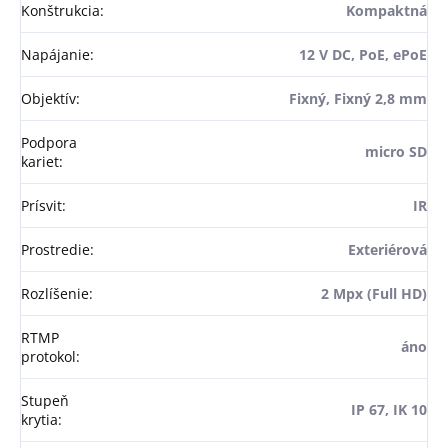
Konštrukcia
:
Kompaktná
Napájanie
:
12 V DC, PoE, ePoE
Objektív
:
Fixný, Fixný 2,8 mm
Podpora
micro SD
kariet
:
Prísvit
:
IR
Prostredie
:
Exteriérová
Rozlíšenie
:
2 Mpx (Full HD)
RTMP
áno
protokol
:
Stupeň
IP 67, IK 10
krytia
: