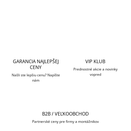
DETAILNÉ INFORMÁCIE
OPÝTAŤ SA
STRÁŽIŤ
GARANCIA NAJLEPŠEJ
VIP KLUB
CENY
Prednostné akcie a novinky
vopred
Našli ste lepšiu cenu? Napíšte
nám
B2B / VEĽKOOBCHOD
Partnerské ceny pre firmy a montážnikov