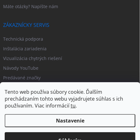
Máte otázky? Napíšte nám
ZÁKAZNÍCKY SERVIS
Technická podpora
Inštalácia zariadenia
Vizualizácia chytrých riešení
Návody YouTube
Predávané značky
Tento web používa súbory cookie. Ďalším
prechádzaním tohto webu vyjadrujete súhlas s ich
používaním. Viac informácií
tu
.
Nastavenie
Copyright 2026
PIPL.SK
. Všetky práva vyhradené.
Upraviť nastavenie
cookies