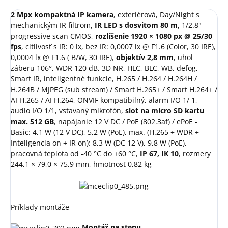
2 Mpx kompaktná IP kamera
, exteriérová, Day/Night s
mechanickým IR filtrom,
IR LED s dosvitom 80 m
, 1/2.8"
progressive scan CMOS,
rozlíšenie 1920 × 1080 px @ 25/30
fps
, citlivosť s IR: 0 lx, bez IR: 0,0007 lx @ F1.6 (Color, 30 IRE),
0,0004 lx @ F1.6 ( B/W, 30 IRE),
objektív 2,8 mm
, uhol
záberu 106°, WDR 120 dB, 3D NR, HLC, BLC, WB, defog,
Smart IR, inteligentné funkcie, H.265 / H.264 / H.264H /
H.264B / MJPEG (sub stream) / Smart H.265+ / Smart H.264+ /
AI H.265 / AI H.264, ONVIF kompatibilný, alarm I/O 1/ 1,
audio I/O 1/1, vstavaný mikrofón,
slot na micro SD kartu
max. 512 GB
, napájanie 12 V DC / PoE (802.3af) / ePoE -
Basic: 4,1 W (12 V DC), 5,2 W (PoE), max. (H.265 + WDR +
Inteligencia on + IR on): 8,3 W (DC 12 V), 9,8 W (PoE),
pracovná teplota od -40 °C do +60 °C,
IP 67, IK 10
, rozmery
244,1 × 79,0 × 75,9 mm, hmotnosť 0,82 kg
Príklady montáže
Montáž na stenu