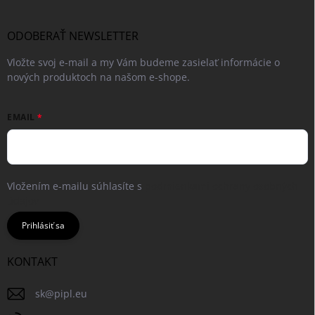
ODOBERAŤ NEWSLETTER
Vložte svoj e-mail a my Vám budeme zasielať informácie o
nových produktoch na našom e-shope.
EMAIL
Vložením e-mailu súhlasíte s
podmienkami ochrany osobných
údajov
Prihlásiť sa
KONTAKT
sk
@
pipl.eu