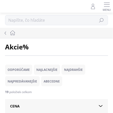
Prejsť
na
obsah
Hľadať
Domov
Akcie%
R
a
ODPORÚČAME
NAJLACNEJŠIE
NAJDRAHŠIE
d
e
NAJPREDÁVANEJŠIE
ABECEDNE
n
i
19
položiek celkom
e
p
CENA
r