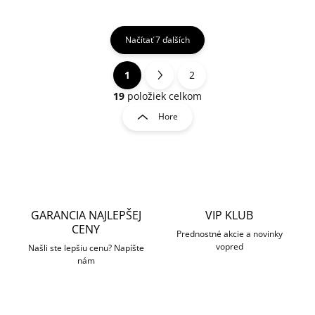
Načítať 7 ďalších
1
2
O
S
v
t
19
položiek celkom
l
r
Hore
á
á
d
n
a
k
c
o
i
e
v
p
a
r
GARANCIA NAJLEPŠEJ
VIP KLUB
n
v
CENY
i
Prednostné akcie a novinky
k
vopred
Našli ste lepšiu cenu? Napíšte
e
y
nám
v
ý
p
i