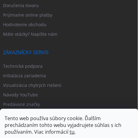
Doručenia tovaru
Prijímame online platby
Hodnotenie obchodu
Máte otázky? Napíšte nám
ZÁKAZNÍCKY SERVIS
Technická podpora
Inštalácia zariadenia
Vizualizácia chytrých riešení
Návody YouTube
Predávané značky
Tento web používa súbory cookie. Ďalším
prechádzaním tohto webu vyjadrujete súhlas s ich
používaním. Viac informácií
tu
.