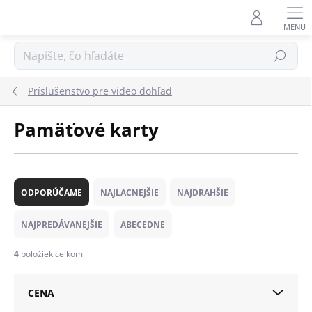
Prejsť
na
obsah
Hľadať
Príslušenstvo pre video dohľad
Pamäťové karty
R
a
ODPORÚČAME
NAJLACNEJŠIE
NAJDRAHŠIE
d
e
NAJPREDÁVANEJŠIE
ABECEDNE
n
i
4
položiek celkom
e
p
CENA
r