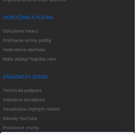
DORUČENIE A PLATBA
Doručenia tovaru
Prijímame online platby
Hodnotenie obchodu
Máte otázky? Napíšte nám
ZÁKAZNÍCKY SERVIS
Technická podpora
Inštalácia zariadenia
Vizualizácia chytrých riešení
Návody YouTube
Predávané značky