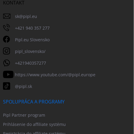
KONTAKT
sk
@
pipl.eu
+421 940 357 277
Pipl.eu Slovensko
pipl_slovensko/
+421940357277
https://www.youtube.com/@pipl.europe
@pipl.sk
SPOLUPRÁCA A PROGRAMY
Pipl Partner program
Prihlásenie do affiliate systému
Registrácia do affiliate systému