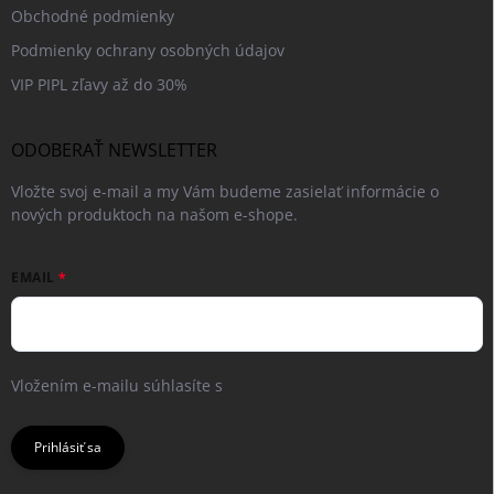
Obchodné podmienky
Podmienky ochrany osobných údajov
VIP PIPL zľavy až do 30%
ODOBERAŤ NEWSLETTER
Vložte svoj e-mail a my Vám budeme zasielať informácie o
nových produktoch na našom e-shope.
EMAIL
Vložením e-mailu súhlasíte s
podmienkami ochrany osobných
údajov
Prihlásiť sa