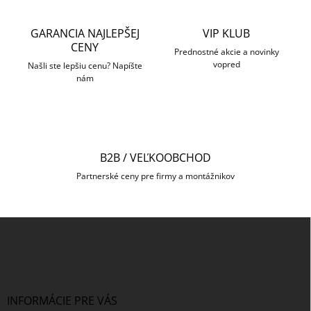
d
a
c
GARANCIA NAJLEPŠEJ
VIP KLUB
i
CENY
e
Prednostné akcie a novinky
vopred
p
Našli ste lepšiu cenu? Napíšte
nám
r
v
k
y
v
ý
B2B / VEĽKOOBCHOD
p
i
Partnerské ceny pre firmy a montážnikov
s
u
Z
á
p
ä
t
i
INFORMÁCIE PRE VÁS