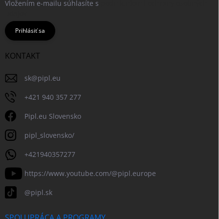
Vložením e-mailu súhlasíte s
podmienkami ochrany osobných
údajov
Prihlásiť sa
KONTAKT
sk
@
pipl.eu
+421 940 357 277
Pipl.eu Slovensko
pipl_slovensko/
+421940357277
https://www.youtube.com/@pipl.europe
@pipl.sk
SPOLUPRÁCA A PROGRAMY