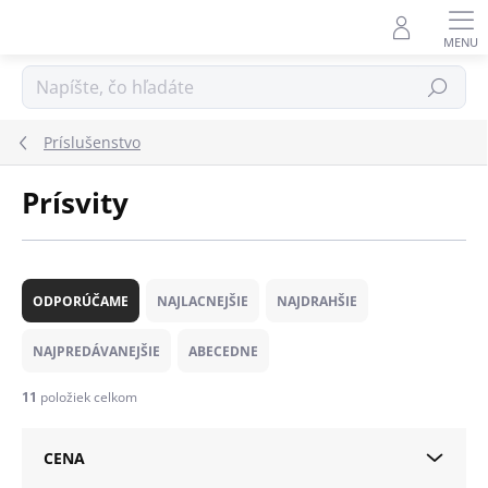
Prejsť
na
obsah
Hľadať
Príslušenstvo
Prísvity
R
a
ODPORÚČAME
NAJLACNEJŠIE
NAJDRAHŠIE
d
e
NAJPREDÁVANEJŠIE
ABECEDNE
n
i
11
položiek celkom
e
p
CENA
r