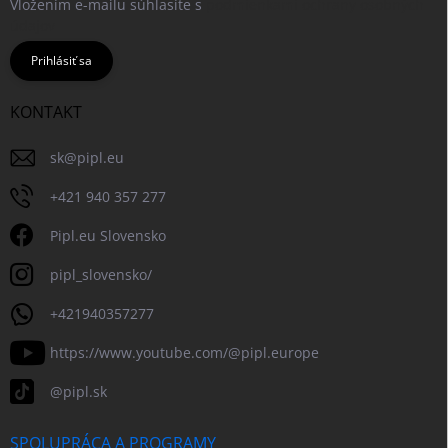
Vložením e-mailu súhlasíte s
podmienkami ochrany osobných
údajov
Prihlásiť sa
KONTAKT
sk
@
pipl.eu
+421 940 357 277
Pipl.eu Slovensko
pipl_slovensko/
+421940357277
https://www.youtube.com/@pipl.europe
@pipl.sk
SPOLUPRÁCA A PROGRAMY