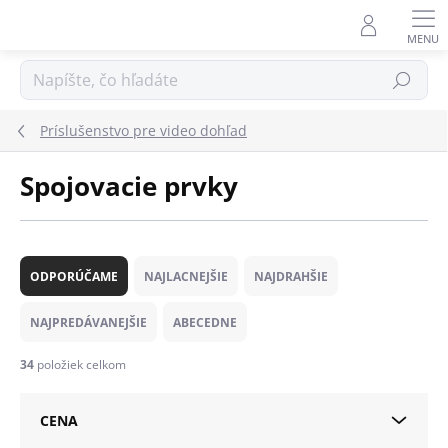
Prejsť
na
obsah
Hľadať
Príslušenstvo pre video dohľad
Spojovacie prvky
R
a
ODPORÚČAME
NAJLACNEJŠIE
NAJDRAHŠIE
d
e
NAJPREDÁVANEJŠIE
ABECEDNE
n
i
34
položiek celkom
e
p
CENA
r