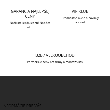
e
v
p
a
r
GARANCIA NAJLEPŠEJ
VIP KLUB
n
v
CENY
i
Prednostné akcie a novinky
k
vopred
Našli ste lepšiu cenu? Napíšte
e
y
nám
v
ý
p
i
s
u
B2B / VEĽKOOBCHOD
Partnerské ceny pre firmy a montážnikov
Z
á
p
ä
t
i
INFORMÁCIE PRE VÁS