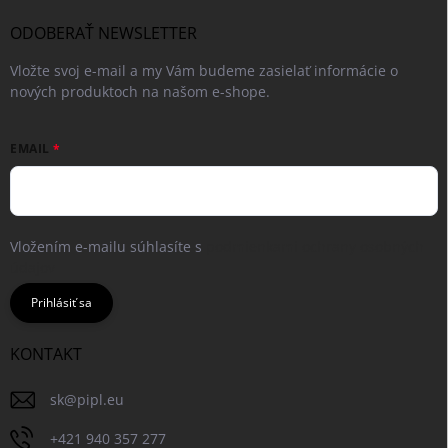
ODOBERAŤ NEWSLETTER
Vložte svoj e-mail a my Vám budeme zasielať informácie o
nových produktoch na našom e-shope.
EMAIL
Vložením e-mailu súhlasíte s
podmienkami ochrany osobných
údajov
Prihlásiť sa
KONTAKT
sk
@
pipl.eu
+421 940 357 277