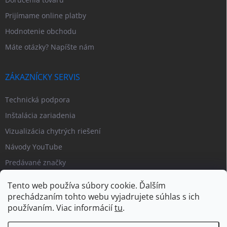
Prijímame online platby
Hodnotenie obchodu
Máte otázky? Napíšte nám
ZÁKAZNÍCKY SERVIS
Technická podpora
Inštalácia zariadenia
Vizualizácia chytrých riešení
Návody YouTube
Predávané značky
Tento web používa súbory cookie. Ďalším
prechádzaním tohto webu vyjadrujete súhlas s ich
používaním. Viac informácií
tu
.