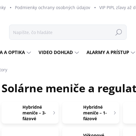
nky
Podmienky ochrany osobných údajov
VIP PIPL zľavy až 
Hľadať
A A OPTIKA
VIDEO DOHĽAD
ALARMY A PRÍSTUP
tory
Solárne meniče a regula
Hybridné
Hybridné
meniče – 3-
meniče – 1-
fázové
fázové
Výkonové