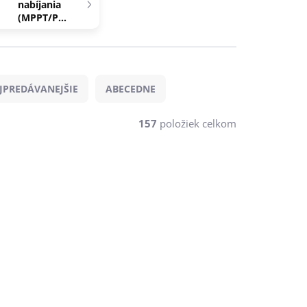
nabíjania
(MPPT/PWM)
JPREDÁVANEJŠIE
ABECEDNE
157
položiek celkom
-7 % S KÓDOM DEYE7
EU-SM2
SUN-25K-SG01HP3-EU-AM2
OD 1900€
 SKLADE
NA SKLADE