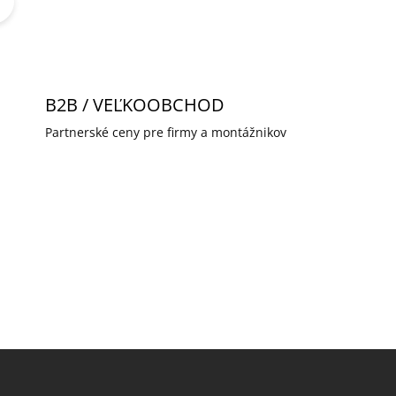
r
á
n
k
B2B / VEĽKOOBCHOD
o
Partnerské ceny pre firmy a montážnikov
v
a
n
i
e