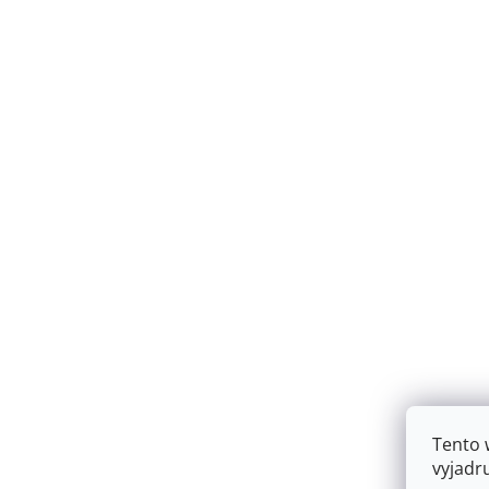
Tento 
vyjadr