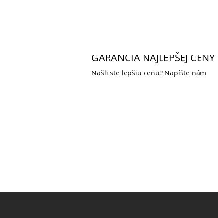
GARANCIA NAJLEPŠEJ CENY
Našli ste lepšiu cenu? Napíšte nám
Z
á