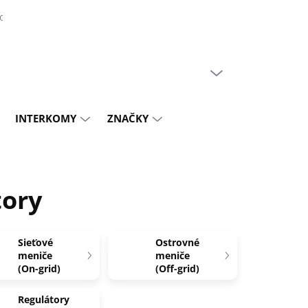
do 30%
PRÁZDNY KOŠÍK
NÁKUPNÝ
KOŠÍK
INTERKOMY
ZNAČKY
tory
Sieťové
Ostrovné
meniče
meniče
(On-grid)
(Off-grid)
Regulátory