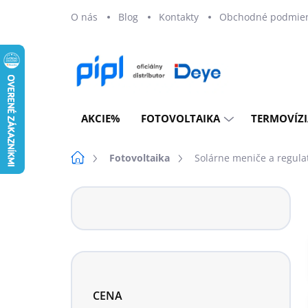
Prejsť
O nás
Blog
Kontakty
Obchodné podmie
na
obsah
AKCIE%
FOTOVOLTAIKA
TERMOVÍZI
Domov
Fotovoltaika
Solárne meniče a regula
B
o
č
n
ý
p
a
CENA
n