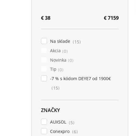
e
l
€
38
€
7159
Na sklade
15
Akcia
0
Novinka
0
Tip
0
-7 % s kódom DEYE7 od 1900€
15
ZNAČKY
AUXSOL
5
Conexpro
6