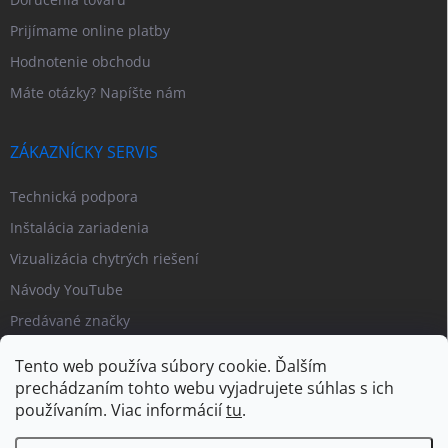
Prijímame online platby
Hodnotenie obchodu
Máte otázky? Napíšte nám
ZÁKAZNÍCKY SERVIS
Technická podpora
Inštalácia zariadenia
Vizualizácia chytrých riešení
Návody YouTube
Predávané značky
Tento web používa súbory cookie. Ďalším
prechádzaním tohto webu vyjadrujete súhlas s ich
používaním. Viac informácií
tu
.