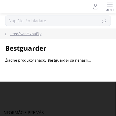
Prejsť
na
obsah
Hľadať
Predávané značky
Bestguarder
Žiadne produkty značky
Bestguarder
sa nenašli...
Z
á
p
ä
t
i
INFORMÁCIE PRE VÁS