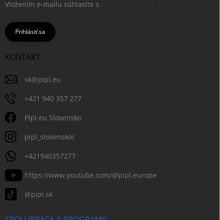
Vložením e-mailu súhlasíte s
podmienkami ochrany osobných
údajov
Prihlásiť sa
KONTAKT
sk
@
pipl.eu
+421 940 357 277
Pipl.eu Slovensko
pipl_slovensko/
+421940357277
https://www.youtube.com/@pipl.europe
@pipl.sk
SPOLUPRÁCA A PROGRAMY