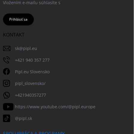
Vložením e-mailu súhlasíte s
podmienkami ochrany osobných
údajov
Prihlásiť sa
KONTAKT
sk
@
pipl.eu
+421 940 357 277
Pipl.eu Slovensko
pipl_slovensko/
+421940357277
https://www.youtube.com/@pipl.europe
@pipl.sk
SPOLUPRÁCA A PROGRAMY