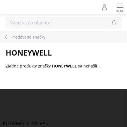
Prejsť
na
obsah
Hľadať
Predávané značky
HONEYWELL
Žiadne produkty značky
HONEYWELL
sa nenašli...
Z
á
p
ä
t
i
INFORMÁCIE PRE VÁS