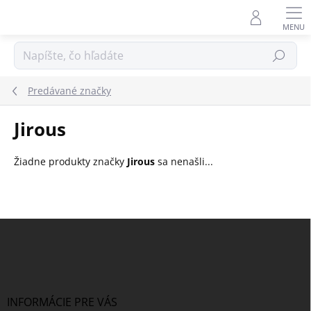
Prejsť
na
obsah
Hľadať
Predávané značky
Jirous
Žiadne produkty značky
Jirous
sa nenašli...
Z
á
p
ä
t
i
INFORMÁCIE PRE VÁS