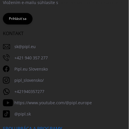
Vložením e-mailu súhlasíte s
podmienkami ochrany osobných
údajov
Prihlásiť sa
KONTAKT
sk
@
pipl.eu
+421 940 357 277
Pipl.eu Slovensko
pipl_slovensko/
+421940357277
https://www.youtube.com/@pipl.europe
@pipl.sk
SPOLUPRÁCA A PROGRAMY