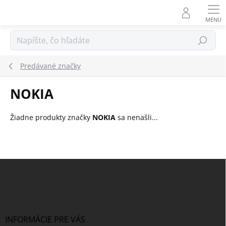
Prejsť
na
obsah
Hľadať
Predávané značky
NOKIA
Žiadne produkty značky
NOKIA
sa nenašli...
Z
á
p
ä
t
i
INFORMÁCIE PRE VÁS