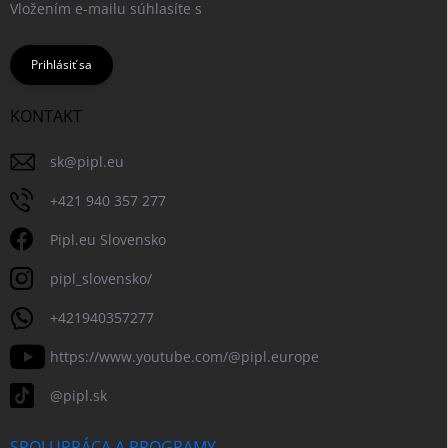
Vložením e-mailu súhlasíte s
podmienkami ochrany osobných
údajov
Prihlásiť sa
KONTAKT
sk
@
pipl.eu
+421 940 357 277
Pipl.eu Slovensko
pipl_slovensko/
+421940357277
https://www.youtube.com/@pipl.europe
@pipl.sk
SPOLUPRÁCA A PROGRAMY