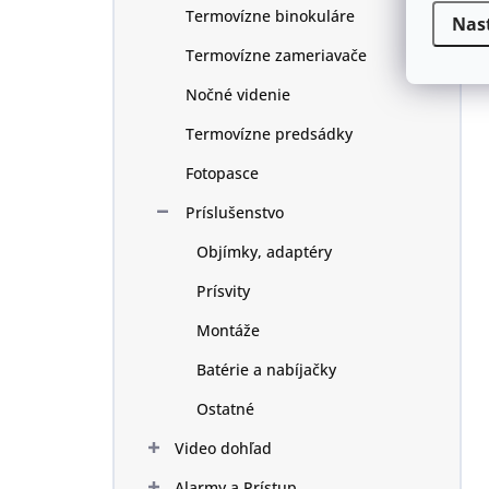
Termovízne binokuláre
Nas
Termovízne zameriavače
Nočné videnie
Termovízne predsádky
Fotopasce
Príslušenstvo
Objímky, adaptéry
Prísvity
Montáže
Batérie a nabíjačky
Ostatné
Video dohľad
Alarmy a Prístup