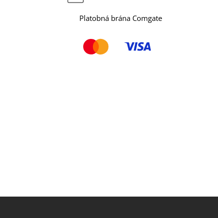
Platobná brána Comgate
Z
á