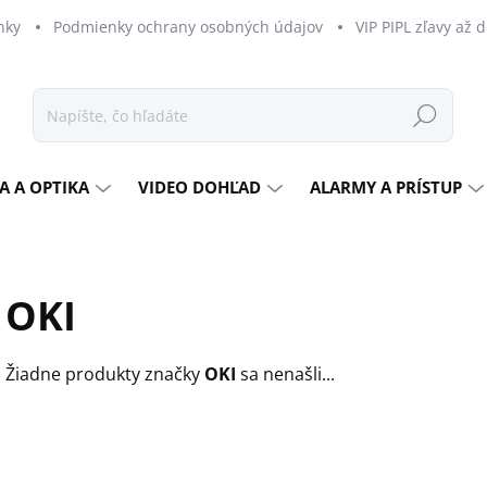
nky
Podmienky ochrany osobných údajov
VIP PIPL zľavy až 
Hľadať
A A OPTIKA
VIDEO DOHĽAD
ALARMY A PRÍSTUP
OKI
Žiadne produkty značky
OKI
sa nenašli...