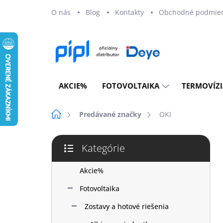
Prejsť
O nás
Blog
Kontakty
Obchodné podmie
na
obsah
AKCIE%
FOTOVOLTAIKA
TERMOVÍZI
Domov
Predávané značky
OKI
B
Kategórie
o
Preskočiť
č
kategórie
n
Akcie%
ý
Fotovoltaika
p
a
Zostavy a hotové riešenia
n