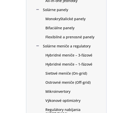
All-in-one jednotky
e
l
Solárne panely
Monokryštalické panely
Bifaciálne panely
Flexibilné a prenosné panely
Solárne meniče a regulatory
Hybridné meniče – 3-fázové
Hybridné meniče – 1-fázové
Sieťové meniče (On-grid)
Ostrovné meniče (Off-grid)
Mikroinvertory
Výkonové optimizéry
Regulátory nabíjania