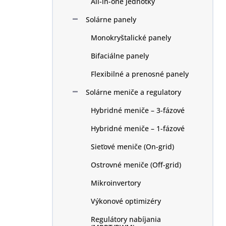
All-in-one jednotky
e
l
Solárne panely
Monokryštalické panely
Bifaciálne panely
Flexibilné a prenosné panely
Solárne meniče a regulatory
Hybridné meniče – 3-fázové
Hybridné meniče – 1-fázové
Sieťové meniče (On-grid)
Ostrovné meniče (Off-grid)
Mikroinvertory
Výkonové optimizéry
Regulátory nabíjania