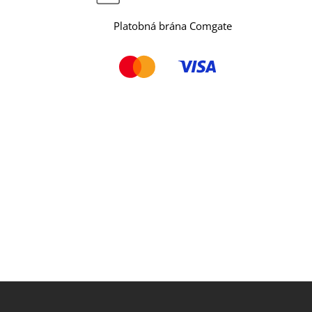
Platobná brána Comgate
Z
á