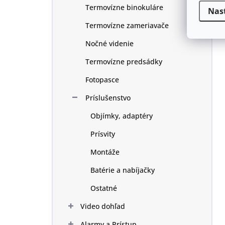
Termovízne binokuláre
Nas
Termovízne zameriavače
Nočné videnie
Termovízne predsádky
Fotopasce
Príslušenstvo
Objímky, adaptéry
Prísvity
Montáže
Batérie a nabíjačky
Ostatné
Video dohľad
Alarmy a Prístup