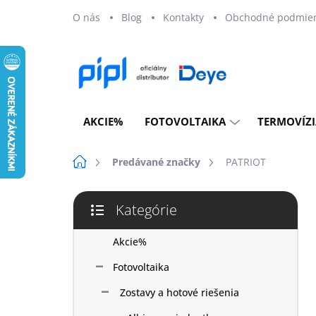
Prejsť
O nás
Blog
Kontakty
Obchodné podmie
na
obsah
AKCIE%
FOTOVOLTAIKA
TERMOVÍZI
Domov
Predávané značky
PATRIOT
B
Kategórie
o
Preskočiť
č
kategórie
n
Akcie%
ý
Fotovoltaika
p
a
Zostavy a hotové riešenia
n