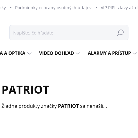
nky
Podmienky ochrany osobných údajov
VIP PIPL zľavy až 
Hľadať
A A OPTIKA
VIDEO DOHĽAD
ALARMY A PRÍSTUP
PATRIOT
Žiadne produkty značky
PATRIOT
sa nenašli...