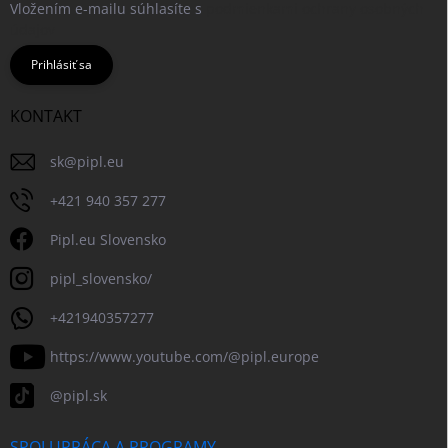
Vložením e-mailu súhlasíte s
podmienkami ochrany osobných
údajov
Prihlásiť sa
KONTAKT
sk
@
pipl.eu
+421 940 357 277
Pipl.eu Slovensko
pipl_slovensko/
+421940357277
https://www.youtube.com/@pipl.europe
@pipl.sk
SPOLUPRÁCA A PROGRAMY