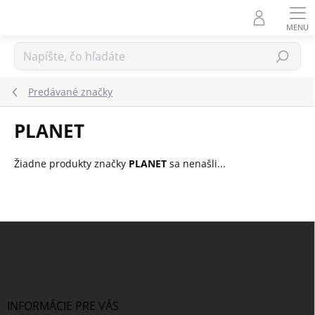
Prejsť
na
obsah
Hľadať
Predávané značky
PLANET
Žiadne produkty značky
PLANET
sa nenašli...
Z
á
p
ä
t
i
INFORMÁCIE PRE VÁS