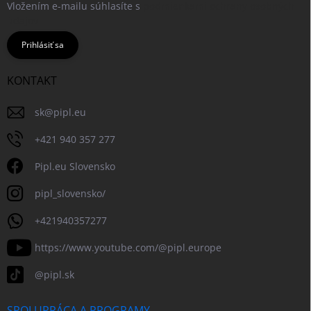
Vložením e-mailu súhlasíte s
podmienkami ochrany osobných
údajov
Prihlásiť sa
KONTAKT
sk
@
pipl.eu
+421 940 357 277
Pipl.eu Slovensko
pipl_slovensko/
+421940357277
https://www.youtube.com/@pipl.europe
@pipl.sk
SPOLUPRÁCA A PROGRAMY