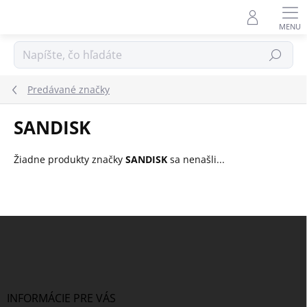
Prejsť
na
obsah
Hľadať
Predávané značky
SANDISK
Žiadne produkty značky
SANDISK
sa nenašli...
Z
á
p
ä
t
i
INFORMÁCIE PRE VÁS