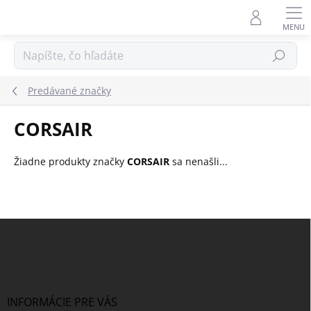
Prejsť
na
obsah
Hľadať
Predávané značky
CORSAIR
Žiadne produkty značky
CORSAIR
sa nenašli...
Z
á
p
ä
t
i
INFORMÁCIE PRE VÁS