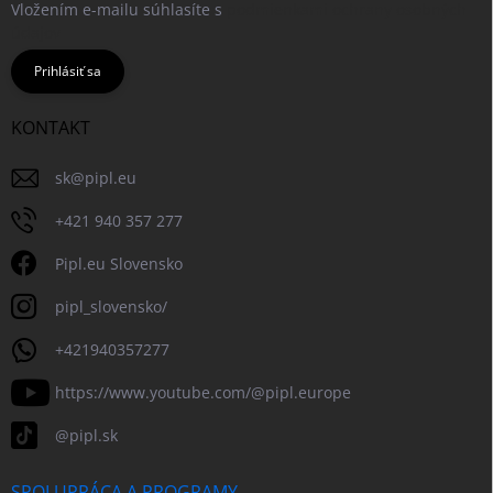
Vložením e-mailu súhlasíte s
podmienkami ochrany osobných
údajov
Prihlásiť sa
KONTAKT
sk
@
pipl.eu
+421 940 357 277
Pipl.eu Slovensko
pipl_slovensko/
+421940357277
https://www.youtube.com/@pipl.europe
@pipl.sk
SPOLUPRÁCA A PROGRAMY