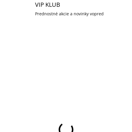
VIP KLUB
Prednostné akcie a novinky vopred
VA ZADARMO
DOPRAVA ZADARMO
ID-4919
ID-
SKLADOM U DODÁVATEĽA
SKLADOM U DODÁVA
ax Hub 2 (4G) Black -
Ajax Hub 2 Plus Blac
tredňa
Ovládací panel
zpečnostného
bezpečnostného