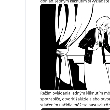
dohľad. Jedným kliknutím si vyžiadat
Režim ovládania Jedným kliknutím mô
spotrebiče, otvoriť žalúzie alebo otv
stlačením tlačidla môžete nastaviť rôz