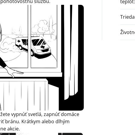
e pohotovostnú službu.
teplôt
:
Trieda
Životn
žete vypnúť svetlá, zapnúť domáce
oriť bránu. Krátkym alebo dlhým
ne akcie.