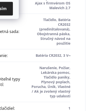
tibilné
Ajax s firmvérom OS
čovače
:
Malevich 2.7
sím
Tlačidlo, Batéria
CR2032
(predinštalovaná),
etná sada
:
Obojstranná páska,
Stručný návod na
použitie
anie
:
Batéria CR2032, 3 V⎓
Narušenie, Požiar,
Lekárska pomoc,
Tlačidlo paniky,
iteľné typy
Plynový poplach,
tí
:
Porucha, Únik, Vlastné
/ Ak je zvolený vlastný
typ udalosti
lačidiel
:
1