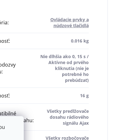
Ovládacie prvky a
ria
:
núdzové tlačidlá
osť
:
0.016 kg
Nie dlhšia ako 0, 15 s /
Aktívne od prvého
odozvy
kliknutia (nie je
u
:
potrebné ho
prebúdzať)
osť
:
16 g
Všetky predlžovače
tibilné
dosahu rádiového
žovače dosahu
:
signálu Ajax
bu
Všetky rozbočovače