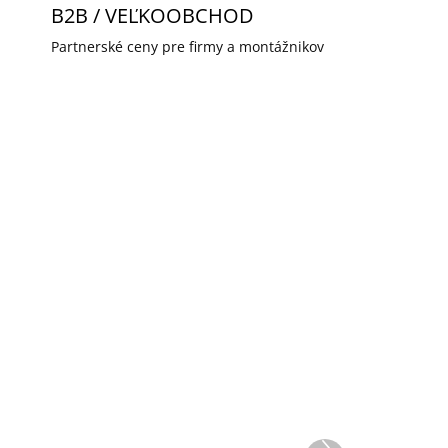
B2B / VEĽKOOBCHOD
Partnerské ceny pre firmy a montážnikov
DOPRAVA ZADARMO
4921
ID-4915
TEĽA
SKLADOM U DODÁVATEĽA
k -
Ajax Hub Black -
Ovládací panel
bezpečnostného
Ďalší