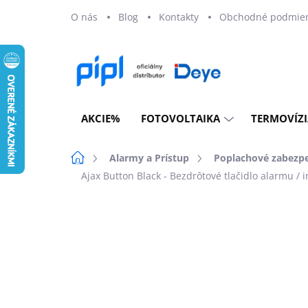
Prejsť
O nás
Blog
Kontakty
Obchodné podmie
na
obsah
AKCIE%
FOTOVOLTAIKA
TERMOVÍZI
Domov
Alarmy a Prístup
Poplachové zabezp
Ajax Button Black - Bezdrôtové tlačidlo alarmu / i
Neohodnotené
Podrobnosti ho