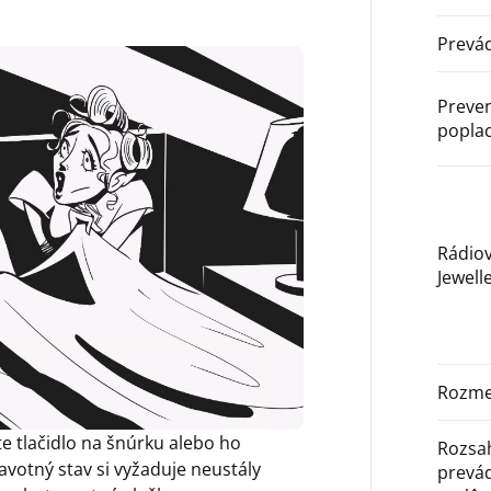
Prevád
Preven
popla
Rádiov
Jewell
Rozme
te tlačidlo na šnúrku alebo ho
Rozsa
avotný stav si vyžaduje neustály
prevá