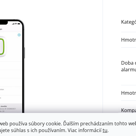
Kategó
Hmotn
Doba 
alarm
Hmotn
Kompa
predl
web používa súbory cookie. Ďalším prechádzaním tohto we
ujete súhlas s ich používaním. Viac informácií
tu
.