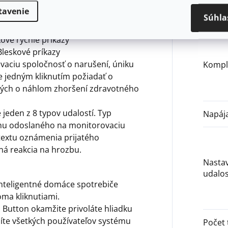
Kompa
tavenie
rozbo
Súhla
ově rychlé příkazy
Bleskové príkazy
vaciu spoločnosť o narušení, úniku
Kompl
e jedným kliknutím požiadať o
ných o náhlom zhoršení zdravotného
jeden z 8 typov udalostí. Typ
Napáj
chu odoslaného na monitorovaciu
textu oznámenia prijatého
ná reakcia na hrozbu.
Nastav
udalos
nteligentné domáce spotrebiče
ma kliknutiami.
c Button okamžite privoláte hliadku
íte všetkých používateľov systému
Počet t