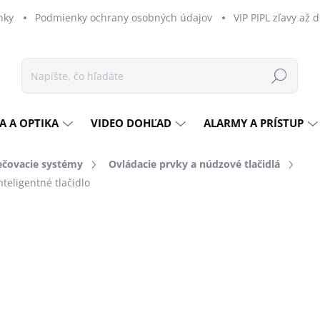
nky
Podmienky ochrany osobných údajov
VIP PIPL zľavy až 
Hľadať
A A OPTIKA
VIDEO DOHĽAD
ALARMY A PRÍSTUP
ečovacie systémy
Ovládacie prvky a núdzové tlačidlá
nteligentné tlačidlo
dnotenia
ZNAČKA:
AJAX
€40,80
€33,17
bez DPH
Jednotková
SKLADOM U DODÁVATEĽ