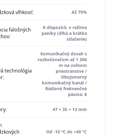
zková vlhkosť
:
Až 75%
K dispozícii, v režime
cia falošných
paniky (dlhá a krátka
chov
:
stlačenie)
Komunikačný dosah s
rozbočovačom až 1 300
m na voľnom
á technológia
priestranstve /
er
:
Obojsmerný
komunikačný kanál /
Rádiové frekvenčné
pásma: 8
ry
:
47 × 35 × 13 mm
h
dzkových
Od -10 °C do +40 °C