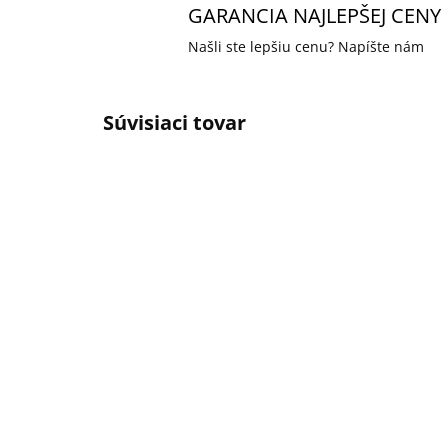
GARANCIA NAJLEPŠEJ CENY
Našli ste lepšiu cenu? Napíšte nám
Súvisiaci tovar
DOPRAVA ZADARMO
DOPRA
ID-4917
SKLADOM U DODÁVATEĽA
Ajax Hub 2 (2G) Black -
Aj
Ústredňa
Ús
bezpečnostného
be