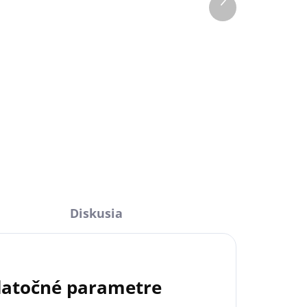
systému podporujúci
produkt
€319,20
bezdrôtové zariadenia
l
Detail
Inteligentná ústredňa Hub je
kľúčovým prvkom
bezpečnostného systému Ajax.
Zariadenie monitoruje činnosť
všetkých detektorov Ajax a
okamžite odosiela poplachový
signál majiteľovi...
Diskusia
atočné parametre