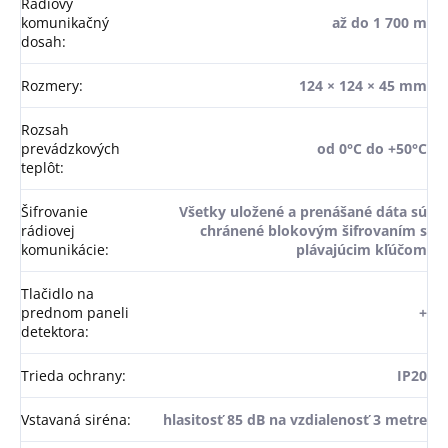
Rádiový
komunikačný
až do 1 700 m
dosah
:
Rozmery
:
124 × 124 × 45 mm
Rozsah
prevádzkových
od 0°С do +50°С
teplôt
:
Šifrovanie
Všetky uložené a prenášané dáta sú
rádiovej
chránené blokovým šifrovaním s
komunikácie
:
plávajúcim kľúčom
Tlačidlo na
prednom paneli
+
detektora
:
Trieda ochrany
:
IP20
Vstavaná siréna
:
hlasitosť 85 dB na vzdialenosť 3 metre