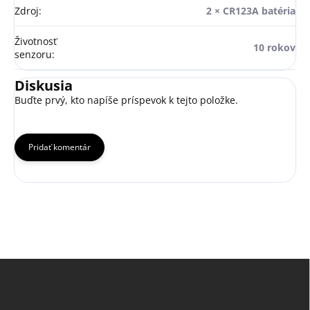
Zdroj
:
2 × CR123A batéria
Životnosť
10 rokov
senzoru
:
Diskusia
Buďte prvý, kto napíše príspevok k tejto položke.
Pridať komentár
Z
á
p