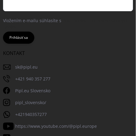
Vložením e-mailu súhlasíte s
podmienkami ochrany osobných
údajov
Prihlásiť sa
KONTAKT
sk
@
pipl.eu
+421 940 357 277
Pipl.eu Slovensko
pipl_slovensko/
+421940357277
https://www.youtube.com/@pipl.europe