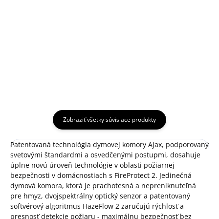
Zobraziť všetky súvisiace produkty
Patentovaná technológia dymovej komory
Ajax, podporovaný
svetovými štandardmi a osvedčenými postupmi, dosahuje
úplne novú úroveň technológie v oblasti požiarnej
bezpečnosti v domácnostiach s FireProtect 2. Jedinečná
dymová komora, ktorá je prachotesná a nepreniknuteľná
pre hmyz, dvojspektrálny optický senzor a patentovaný
softvérový algoritmus HazeFlow 2 zaručujú rýchlosť a
presnosť detekcie požiaru - maximálnu bezpečnosť bez