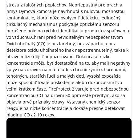
stresu z falošných poplachov.
Nepriepustný pre prach a
hmyz
Dymová komora je navrhnutá s nulovou možnosťou
kontaminácie, ktorá môže ovplyvniť detekciu. Jedinečný
cirkulačný mechanizmus poskytuje optickému senzoru
nerušené pole na rýchlu identifikáciu produktov spaľovania
vo vzduchu.
Chráni pred neviditeľným nebezpečenstvom
Oxid uhoľnatý (CO) je bezfarebný, bez zápachu a bez
detektora oxidu uhoľnatého inak nepostrehnuteľný, takže k
otrave môže dôjsť nepozorovane. Dokonca aj nízke
koncentrácie môžu byť dostatočné na to, aby mali negatívny
vplyv na zdravie, najmä u ľudí s chronickými ochoreniami,
tehotných, starších ľudí a malých detí. Vysoká expozícia
môže spôsobiť trvalé poškodenie alebo dokonca smrť vo
veľmi krátkom čase. FireProtect 2 varuje pred nebezpečnou
koncentráciou CO na úrovni 50 ppm ešte predtým, ako sa
objavia prvé príznaky otravy. Vstavaný chemický senzor
reaguje na nízke koncentrácie a dokáže presne detekovať
hladinu CO až 10 rokov.