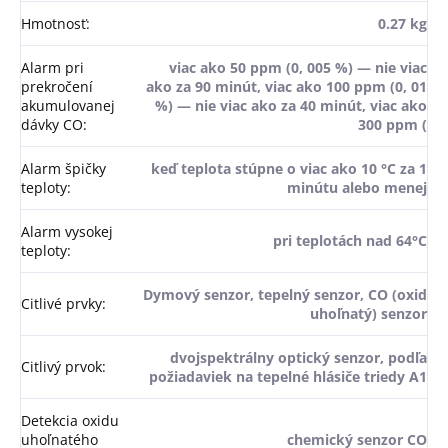
Hmotnosť
:
0.27 kg
Alarm pri
viac ako 50 ppm (0, 005 %) — nie viac
prekročení
ako za 90 minút, viac ako 100 ppm (0, 01
akumulovanej
%) — nie viac ako za 40 minút, viac ako
dávky CO
:
300 ppm (
Alarm špičky
keď teplota stúpne o viac ako 10 °C za 1
teploty
:
minútu alebo menej
Alarm vysokej
pri teplotách nad 64°C
teploty
:
Dymový senzor, tepelný senzor, CO (oxid
Citlivé prvky
:
uhoľnatý) senzor
dvojspektrálny optický senzor, podľa
Citlivý prvok
:
požiadaviek na tepelné hlásiče triedy A1
Detekcia oxidu
uhoľnatého
chemický senzor CO