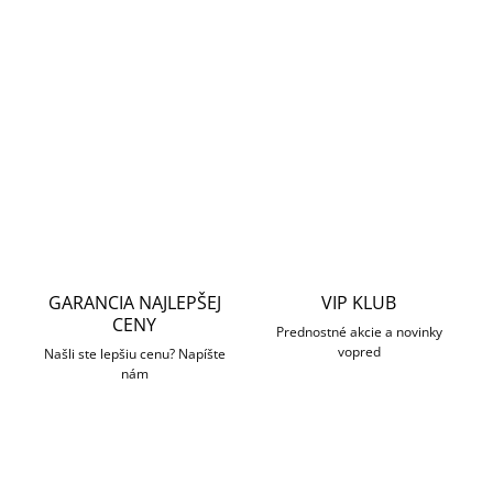
najmodernejšie štandardy požiarnej bezpečnosti.
RB - verzia s vymeniteľnými batériami s výdržou až 7
rokov.
DETAILNÉ INFORMÁCIE
OPÝTAŤ SA
STRÁŽIŤ
GARANCIA NAJLEPŠEJ
VIP KLUB
CENY
Prednostné akcie a novinky
vopred
Našli ste lepšiu cenu? Napíšte
nám