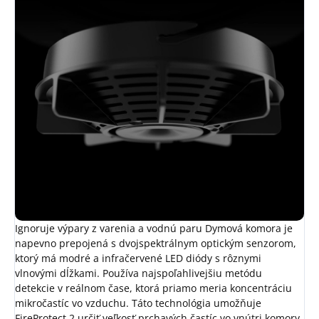
Ignoruje výpary z varenia a vodnú paru
Dymová komora je
napevno prepojená s dvojspektrálnym optickým senzorom,
ktorý má modré a infračervené LED diódy s rôznymi
vlnovými dĺžkami. Používa najspoľahlivejšiu metódu
detekcie v reálnom čase, ktorá priamo meria koncentráciu
mikročastíc vo vzduchu. Táto technológia umožňuje
FireProtect 2 určiť veľkosť prchavých častíc vo vnútri komory