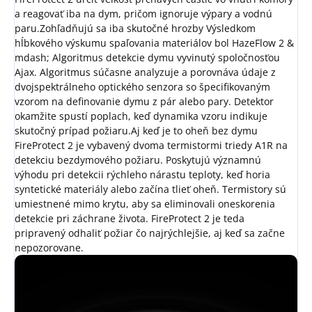
a reagovať iba na dym, pričom ignoruje výpary a vodnú
paru.
Zohľadňujú sa iba skutočné hrozby
Výsledkom
hĺbkového výskumu spaľovania materiálov bol HazeFlow 2 &
mdash; Algoritmus detekcie dymu vyvinutý spoločnosťou
Ajax. Algoritmus súčasne analyzuje a porovnáva údaje z
dvojspektrálneho optického senzora so špecifikovaným
vzorom na definovanie dymu z pár alebo pary. Detektor
okamžite spustí poplach, keď dynamika vzoru indikuje
skutočný prípad požiaru.
Aj keď je to oheň bez dymu
FireProtect 2 je vybavený dvoma termistormi triedy A1R na
detekciu bezdymového požiaru. Poskytujú významnú
výhodu pri detekcii rýchleho nárastu teploty, keď horia
syntetické materiály alebo začína tlieť oheň. Termistory sú
umiestnené mimo krytu, aby sa eliminovali oneskorenia
detekcie pri záchrane života. FireProtect 2 je teda
pripravený odhaliť požiar čo najrýchlejšie, aj keď sa začne
nepozorovane.