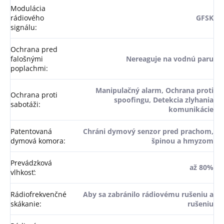
Modulácia
rádiového
GFSK
signálu
:
Ochrana pred
falošnými
Nereaguje na vodnú paru
poplachmi
:
Manipulačný alarm, Ochrana proti
Ochrana proti
spoofingu, Detekcia zlyhania
sabotáži
:
komunikácie
Patentovaná
Chráni dymový senzor pred prachom,
dymová komora
:
špinou a hmyzom
Prevádzková
až 80%
vlhkosť
:
Rádiofrekvenčné
Aby sa zabránilo rádiovému rušeniu a
skákanie
:
rušeniu