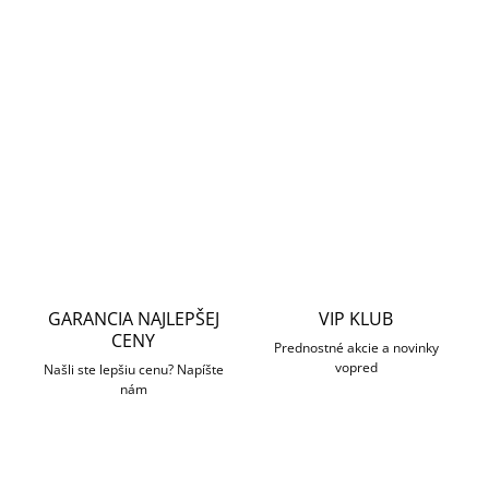
−
+
Pridať do košíka
Bočné tlačidlo pre 2-dielny spínač. Možno inštalovať vpravo
alebo vľavo.
OPÝTAŤ SA
STRÁŽIŤ
GARANCIA NAJLEPŠEJ
VIP KLUB
CENY
Prednostné akcie a novinky
vopred
Našli ste lepšiu cenu? Napíšte
nám