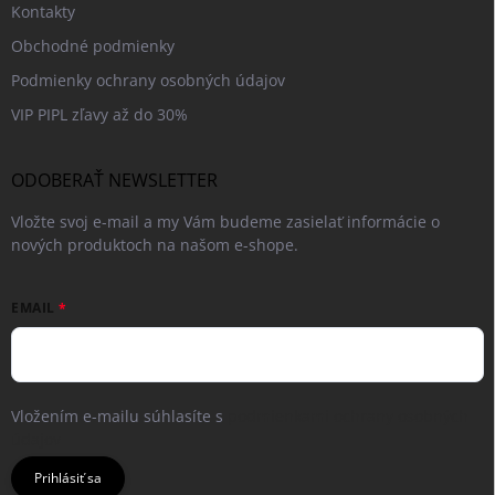
Kontakty
Obchodné podmienky
Podmienky ochrany osobných údajov
VIP PIPL zľavy až do 30%
ODOBERAŤ NEWSLETTER
Vložte svoj e-mail a my Vám budeme zasielať informácie o
nových produktoch na našom e-shope.
EMAIL
Vložením e-mailu súhlasíte s
podmienkami ochrany osobných
údajov
Prihlásiť sa