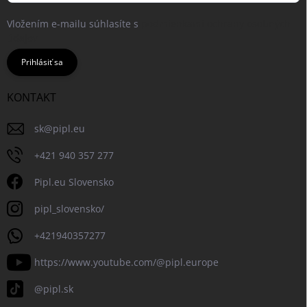
Vložením e-mailu súhlasíte s
podmienkami ochrany osobných
údajov
Prihlásiť sa
KONTAKT
sk
@
pipl.eu
+421 940 357 277
Pipl.eu Slovensko
pipl_slovensko/
+421940357277
https://www.youtube.com/@pipl.europe
@pipl.sk