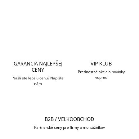
DETAILNÉ INFORMÁCIE
OPÝTAŤ SA
STRÁŽIŤ
GARANCIA NAJLEPŠEJ
VIP KLUB
CENY
Prednostné akcie a novinky
vopred
Našli ste lepšiu cenu? Napíšte
nám
B2B / VEĽKOOBCHOD
Partnerské ceny pre firmy a montážnikov