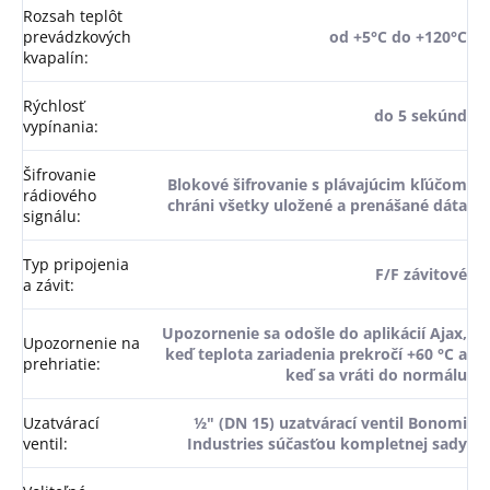
Rozsah teplôt
prevádzkových
od +5°C do +120°C
kvapalín
:
Rýchlosť
do 5 sekúnd
vypínania
:
Šifrovanie
Blokové šifrovanie s plávajúcim kľúčom
rádiového
chráni všetky uložené a prenášané dáta
signálu
:
Typ pripojenia
F/F závitové
a závit
:
Upozornenie sa odošle do aplikácií Ajax,
Upozornenie na
keď teplota zariadenia prekročí +60 °C a
prehriatie
:
keď sa vráti do normálu
Uzatvárací
½" (DN 15) uzatvárací ventil Bonomi
ventil
:
Industries súčasťou kompletnej sady