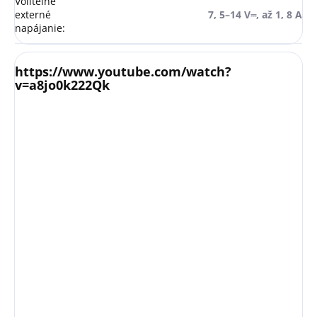
Voliteľné
externé
7, 5–14 V⎓, až 1, 8 A
napájanie
:
https://www.youtube.com/watch?
v=a8jo0k222Qk