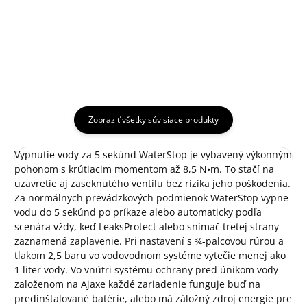
Zobraziť všetky súvisiace produkty
Vypnutie vody za 5 sekúnd
WaterStop je vybavený výkonným
pohonom s krútiacim momentom až 8,5 N•m. To stačí na
uzavretie aj zaseknutého ventilu bez rizika jeho poškodenia.
Za normálnych prevádzkových podmienok WaterStop vypne
vodu do 5 sekúnd po príkaze alebo automaticky podľa
scenára vždy, keď LeaksProtect alebo snímač tretej strany
zaznamená zaplavenie. Pri nastavení s ¾-palcovou rúrou a
tlakom 2,5 baru vo vodovodnom systéme vytečie menej ako
1 liter vody. Vo vnútri systému ochrany pred únikom vody
založenom na Ajaxe každé zariadenie funguje buď na
predinštalované batérie, alebo má záložný zdroj energie pre