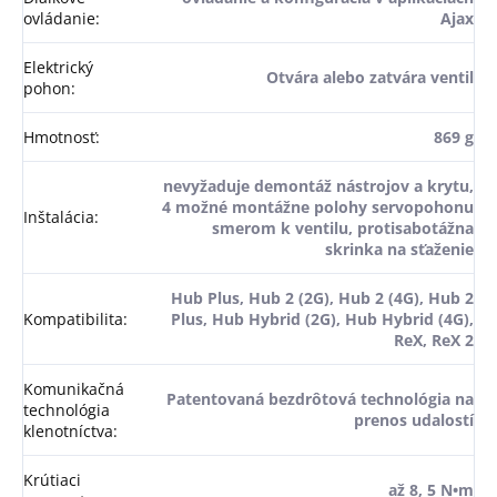
ovládanie
:
Ajax
Elektrický
Otvára alebo zatvára ventil
pohon
:
Hmotnosť
:
869 g
nevyžaduje demontáž nástrojov a krytu,
4 možné montážne polohy servopohonu
Inštalácia
:
smerom k ventilu, protisabotážna
skrinka na sťaženie
Hub Plus, Hub 2 (2G), Hub 2 (4G), Hub 2
Kompatibilita
:
Plus, Hub Hybrid (2G), Hub Hybrid (4G),
ReX, ReX 2
Komunikačná
Patentovaná bezdrôtová technológia na
technológia
prenos udalostí
klenotníctva
:
Krútiaci
až 8, 5 N•m