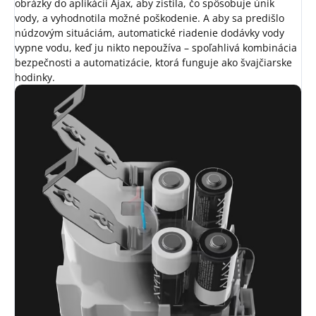
obrázky do aplikácií Ajax, aby zistila, čo spôsobuje únik
vody, a vyhodnotila možné poškodenie. A aby sa predišlo
núdzovým situáciám, automatické riadenie dodávky vody
vypne vodu, keď ju nikto nepoužíva – spoľahlivá kombinácia
bezpečnosti a automatizácie, ktorá funguje ako švajčiarske
hodinky.