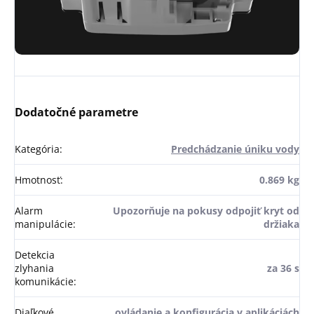
Dodatočné parametre
Kategória
:
Predchádzanie úniku vody
Hmotnosť
:
0.869 kg
Alarm
Upozorňuje na pokusy odpojiť kryt od
manipulácie
:
držiaka
Detekcia
zlyhania
za 36 s
komunikácie
:
Diaľkové
ovládanie a konfigurácia v aplikáciách