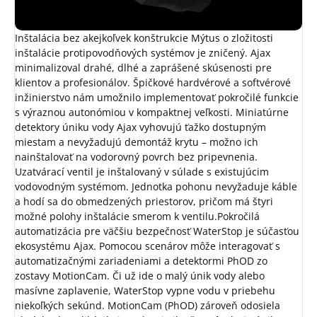
Inštalácia bez akejkoľvek konštrukcie
Mýtus o zložitosti
inštalácie protipovodňových systémov je zničený. Ajax
minimalizoval drahé, dlhé a zaprášené skúsenosti pre
klientov a profesionálov. Špičkové hardvérové a softvérové
inžinierstvo nám umožnilo implementovať pokročilé funkcie
s výraznou autonómiou v kompaktnej veľkosti. Miniatúrne
detektory úniku vody Ajax vyhovujú ťažko dostupným
miestam a nevyžadujú demontáž krytu – možno ich
nainštalovať na vodorovný povrch bez pripevnenia.
Uzatvárací ventil je inštalovaný v súlade s existujúcim
vodovodným systémom. Jednotka pohonu nevyžaduje káble
a hodí sa do obmedzených priestorov, pričom má štyri
možné polohy inštalácie smerom k ventilu.
Pokročilá
automatizácia pre väčšiu bezpečnosť
WaterStop je súčasťou
ekosystému Ajax. Pomocou scenárov môže interagovať s
automatizačnými zariadeniami a detektormi PhOD zo
zostavy MotionCam. Či už ide o malý únik vody alebo
masívne zaplavenie, WaterStop vypne vodu v priebehu
niekoľkých sekúnd. MotionCam (PhOD) zároveň odosiela