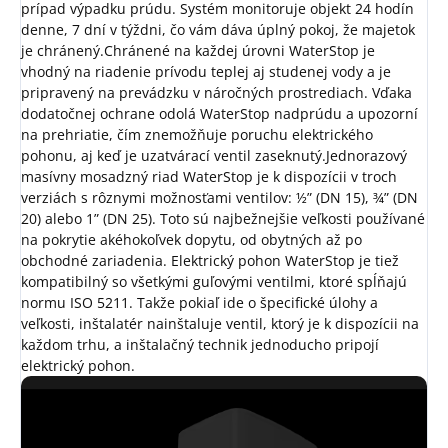
prípad výpadku prúdu. Systém monitoruje objekt 24 hodín
denne, 7 dní v týždni, čo vám dáva úplný pokoj, že majetok
je chránený.
Chránené na každej úrovni
WaterStop je
vhodný na riadenie prívodu teplej aj studenej vody a je
pripravený na prevádzku v náročných prostrediach. Vďaka
dodatočnej ochrane odolá WaterStop nadprúdu a upozorní
na prehriatie, čím znemožňuje poruchu elektrického
pohonu, aj keď je uzatvárací ventil zaseknutý.
Jednorazový
masívny mosadzný riad
WaterStop je k dispozícii v troch
verziách s rôznymi možnosťami ventilov: ½” (DN 15), ¾” (DN
20) alebo 1” (DN 25). Toto sú najbežnejšie veľkosti používané
na pokrytie akéhokoľvek dopytu, od obytných až po
obchodné zariadenia. Elektrický pohon WaterStop je tiež
kompatibilný so všetkými guľovými ventilmi, ktoré spĺňajú
normu ISO 5211. Takže pokiaľ ide o špecifické úlohy a
veľkosti, inštalatér nainštaluje ventil, ktorý je k dispozícii na
každom trhu, a inštalačný technik jednoducho pripojí
elektrický pohon.