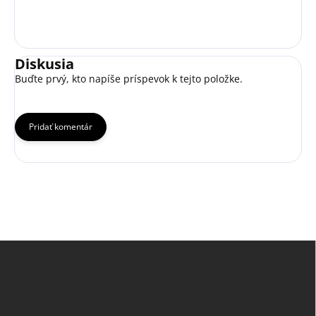
Diskusia
Buďte prvý, kto napíše príspevok k tejto položke.
Pridať komentár
Z
á
p
ä
t