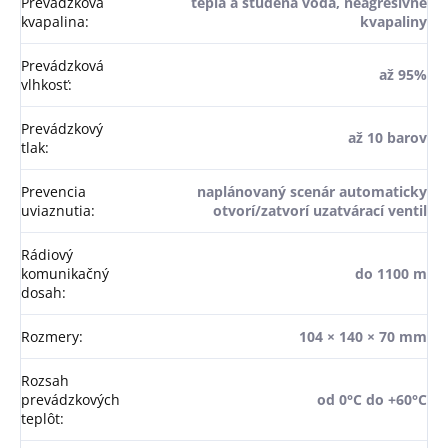
Prevádzková
teplá a studená voda, neagresívne
kvapalina
:
kvapaliny
Prevádzková
až 95%
vlhkosť
:
Prevádzkový
až 10 barov
tlak
:
Prevencia
naplánovaný scenár automaticky
uviaznutia
:
otvorí/zatvorí uzatvárací ventil
Rádiový
komunikačný
do 1100 m
dosah
:
Rozmery
:
104 × 140 × 70 mm
Rozsah
prevádzkových
od 0°C do +60°C
teplôt
: