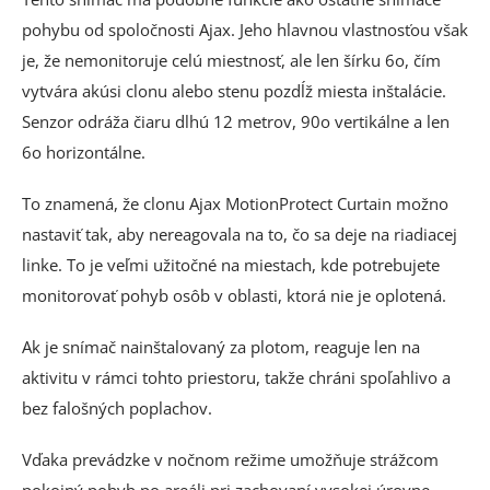
pohybu od spoločnosti Ajax. Jeho hlavnou vlastnosťou však
je, že nemonitoruje celú miestnosť, ale len šírku 6o, čím
vytvára akúsi clonu alebo stenu pozdĺž miesta inštalácie.
Senzor odráža čiaru dlhú 12 metrov, 90o vertikálne a len
6o horizontálne.
To znamená, že clonu Ajax MotionProtect Curtain možno
nastaviť tak, aby nereagovala na to, čo sa deje na riadiacej
linke. To je veľmi užitočné na miestach, kde potrebujete
monitorovať pohyb osôb v oblasti, ktorá nie je oplotená.
Ak je snímač nainštalovaný za plotom, reaguje len na
aktivitu v rámci tohto priestoru, takže chráni spoľahlivo a
bez falošných poplachov.
Vďaka prevádzke v nočnom režime umožňuje strážcom
pokojný pohyb po areáli pri zachovaní vysokej úrovne