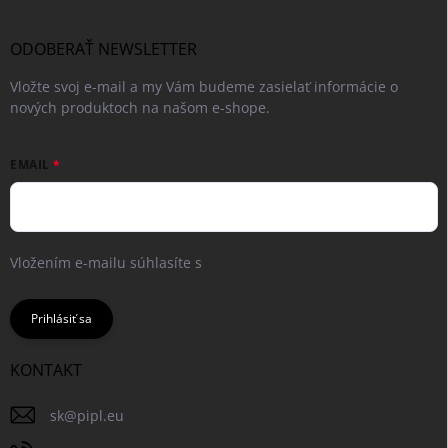
ODOBERAŤ NEWSLETTER
Vložte svoj e-mail a my Vám budeme zasielať informácie o
nových produktoch na našom e-shope.
EMAIL
Vložením e-mailu súhlasíte s
podmienkami ochrany osobných
údajov
Prihlásiť sa
KONTAKT
sk
@
pipl.eu