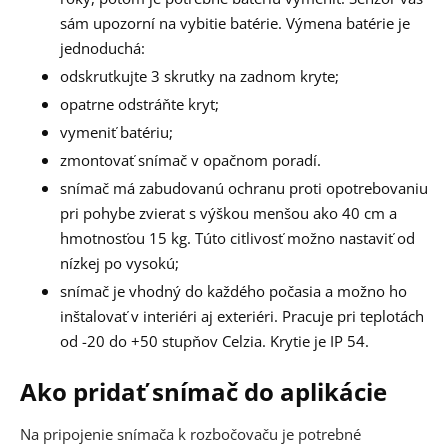
sám upozorní na vybitie batérie. Výmena batérie je
jednoduchá:
odskrutkujte 3 skrutky na zadnom kryte;
opatrne odstráňte kryt;
vymeniť batériu;
zmontovať snímač v opačnom poradí.
snímač má zabudovanú ochranu proti opotrebovaniu
pri pohybe zvierat s výškou menšou ako 40 cm a
hmotnosťou 15 kg. Túto citlivosť možno nastaviť od
nízkej po vysokú;
snímač je vhodný do každého počasia a možno ho
inštalovať v interiéri aj exteriéri. Pracuje pri teplotách
od -20 do +50 stupňov Celzia. Krytie je IP 54.
Ako pridať snímač do aplikácie
Na pripojenie snímača k rozbočovaču je potrebné