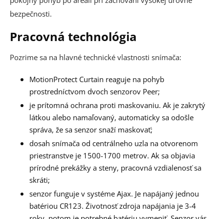
bezpečnosti.
Pracovná technológia
Pozrime sa na hlavné technické vlastnosti snímača:
MotionProtect Curtain reaguje na pohyb
prostredníctvom dvoch senzorov Peer;
je prítomná ochrana proti maskovaniu. Ak je zakrytý
látkou alebo namaľovaný, automaticky sa odošle
správa, že sa senzor snaží maskovať;
dosah snímača od centrálneho uzla na otvorenom
priestranstve je 1500-1700 metrov. Ak sa objavia
prírodné prekážky a steny, pracovná vzdialenosť sa
skráti;
senzor funguje v systéme Ajax. Je napájaný jednou
batériou CR123. Životnosť zdroja napájania je 3-4
roky, potom je potrebné batériu vymeniť. Senzor vás