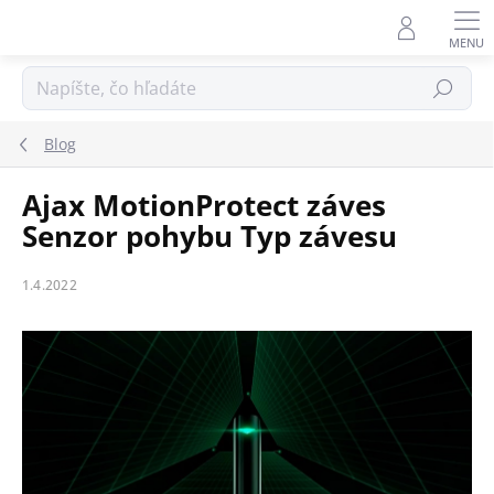
Prejsť
na
obsah
Hľadať
Blog
Ajax MotionProtect záves
Senzor pohybu Typ závesu
1.4.2022