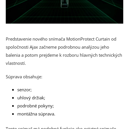
Predstavenie nového snímača MotionProtect Curtain od
spoločnosti Ajax začneme podrobnou analýzou jeho
balenia a potom prejdeme k rozboru hlavných technických
vlastností.
Súprava obsahuje:
senzor;
uhlový držiak;
podrobné pokyny;
montážna súprava.
Tento snímač má podobné funkcie ako ostatné snímače