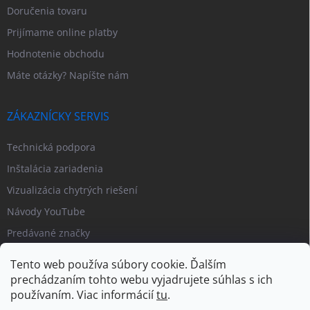
Doručenia tovaru
Prijímame online platby
Hodnotenie obchodu
Máte otázky? Napíšte nám
ZÁKAZNÍCKY SERVIS
Technická podpora
Inštalácia zariadenia
Vizualizácia chytrých riešení
Návody YouTube
Predávané značky
Tento web používa súbory cookie. Ďalším
prechádzaním tohto webu vyjadrujete súhlas s ich
používaním. Viac informácií
tu
.