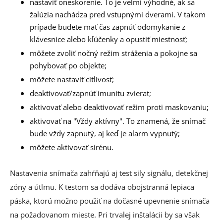
nastaviť oneskorenie. To je veľmi výhodné, ak sa
žalúzia nachádza pred vstupnými dverami. V takom
prípade budete mať čas zapnúť odomykanie z
klávesnice alebo kľúčenky a opustiť miestnosť;
môžete zvoliť nočný režim stráženia a pokojne sa
pohybovať po objekte;
môžete nastaviť citlivosť;
deaktivovať/zapnúť imunitu zvierat;
aktivovať alebo deaktivovať režim proti maskovaniu;
aktivovať na "Vždy aktívny". To znamená, že snímač
bude vždy zapnutý, aj keď je alarm vypnutý;
môžete aktivovať sirénu.
Nastavenia snímača zahŕňajú aj test sily signálu, detekčnej
zóny a útlmu. K testom sa dodáva obojstranná lepiaca
páska, ktorú možno použiť na dočasné upevnenie snímača
na požadovanom mieste. Pri trvalej inštalácii by sa však