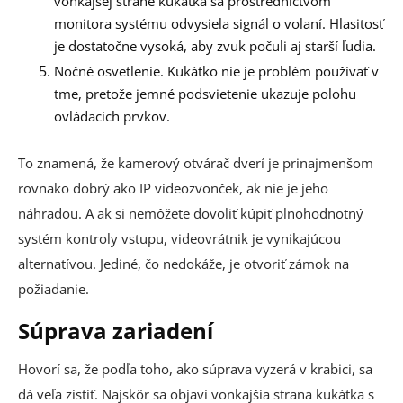
vonkajšej strane kukátka sa prostredníctvom
monitora systému odvysiela signál o volaní. Hlasitosť
je dostatočne vysoká, aby zvuk počuli aj starší ľudia.
Nočné osvetlenie. Kukátko nie je problém používať v
tme, pretože jemné podsvietenie ukazuje polohu
ovládacích prvkov.
To znamená, že kamerový otvárač dverí je prinajmenšom
rovnako dobrý ako IP videozvonček, ak nie je jeho
náhradou. A ak si nemôžete dovoliť kúpiť plnohodnotný
systém kontroly vstupu, videovrátnik je vynikajúcou
alternatívou. Jediné, čo nedokáže, je otvoriť zámok na
požiadanie.
Súprava zariadení
Hovorí sa, že podľa toho, ako súprava vyzerá v krabici, sa
dá veľa zistiť. Najskôr sa objaví vonkajšia strana kukátka s