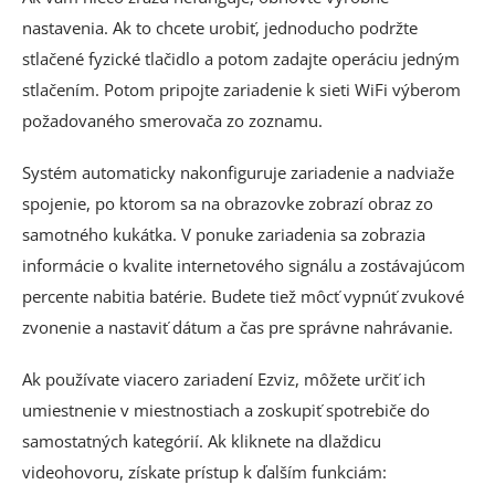
nastavenia. Ak to chcete urobiť, jednoducho podržte
stlačené fyzické tlačidlo a potom zadajte operáciu jedným
stlačením. Potom pripojte zariadenie k sieti WiFi výberom
požadovaného smerovača zo zoznamu.
Systém automaticky nakonfiguruje zariadenie a nadviaže
spojenie, po ktorom sa na obrazovke zobrazí obraz zo
samotného kukátka. V ponuke zariadenia sa zobrazia
informácie o kvalite internetového signálu a zostávajúcom
percente nabitia batérie. Budete tiež môcť vypnúť zvukové
zvonenie a nastaviť dátum a čas pre správne nahrávanie.
Ak používate viacero zariadení Ezviz, môžete určiť ich
umiestnenie v miestnostiach a zoskupiť spotrebiče do
samostatných kategórií. Ak kliknete na dlaždicu
videohovoru, získate prístup k ďalším funkciám: