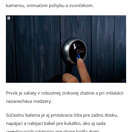
kamerou, snímačom pohybu a zvončekom.
Prvok je zaliaty v robustnej zinkovej zliatine a pri inštalácii
nezanecháva medzery.
Súčasťou balenia je aj pristávacia lišta pre zadnú dosku,
napájací a nabíjací kábel pre kukátko, ako aj sada
upevňovacích nástrojov pre rôzne krídla dverí.