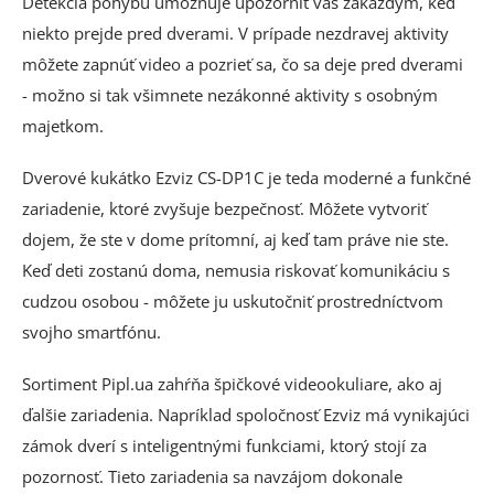
Detekcia pohybu umožňuje upozorniť vás zakaždým, keď
niekto prejde pred dverami. V prípade nezdravej aktivity
môžete zapnúť video a pozrieť sa, čo sa deje pred dverami
- možno si tak všimnete nezákonné aktivity s osobným
majetkom.
Dverové kukátko Ezviz CS-DP1C je teda moderné a funkčné
zariadenie, ktoré zvyšuje bezpečnosť. Môžete vytvoriť
dojem, že ste v dome prítomní, aj keď tam práve nie ste.
Keď deti zostanú doma, nemusia riskovať komunikáciu s
cudzou osobou - môžete ju uskutočniť prostredníctvom
svojho smartfónu.
Sortiment Pipl.ua zahŕňa špičkové videookuliare, ako aj
ďalšie zariadenia. Napríklad spoločnosť Ezviz má vynikajúci
zámok dverí s inteligentnými funkciami, ktorý stojí za
pozornosť. Tieto zariadenia sa navzájom dokonale