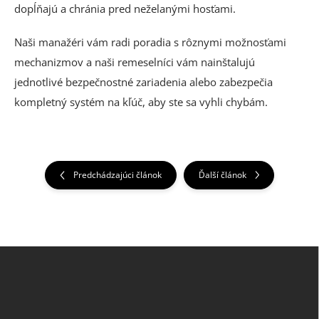
dopĺňajú a chránia pred neželanými hosťami.
Naši manažéri vám radi poradia s rôznymi možnosťami
mechanizmov a naši remeselníci vám nainštalujú
jednotlivé bezpečnostné zariadenia alebo zabezpečia
kompletný systém na kľúč, aby ste sa vyhli chybám.
Predchádzajúci článok
Ďalší článok
Z
á
p
ä
t