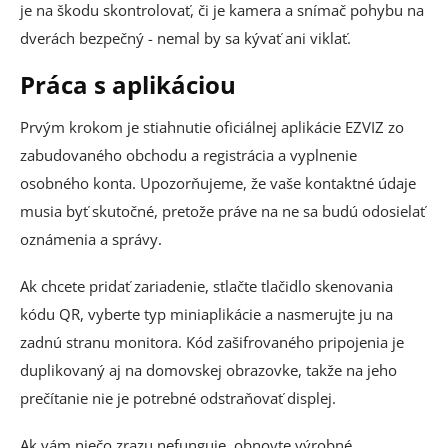
je na škodu skontrolovať, či je kamera a snímač pohybu na
dverách bezpečný - nemal by sa kývať ani viklať.
Práca s aplikáciou
Prvým krokom je stiahnutie oficiálnej aplikácie EZVIZ zo
zabudovaného obchodu a registrácia a vyplnenie
osobného konta. Upozorňujeme, že vaše kontaktné údaje
musia byť skutočné, pretože práve na ne sa budú odosielať
oznámenia a správy.
Ak chcete pridať zariadenie, stlačte tlačidlo skenovania
kódu QR, vyberte typ miniaplikácie a nasmerujte ju na
zadnú stranu monitora. Kód zašifrovaného pripojenia je
duplikovaný aj na domovskej obrazovke, takže na jeho
prečítanie nie je potrebné odstraňovať displej.
Ak vám niečo zrazu nefunguje, obnovte výrobné