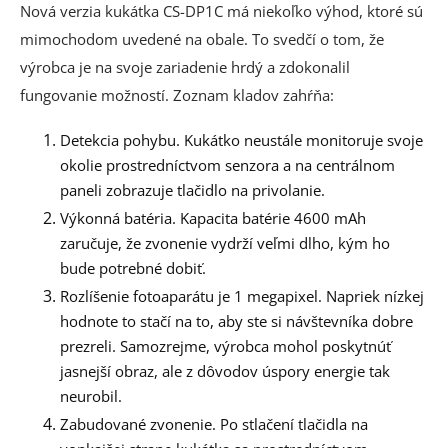
Nová verzia kukátka CS-DP1C má niekoľko výhod, ktoré sú
mimochodom uvedené na obale. To svedčí o tom, že
výrobca je na svoje zariadenie hrdý a zdokonalil
fungovanie možností. Zoznam kladov zahŕňa:
Detekcia pohybu. Kukátko neustále monitoruje svoje
okolie prostredníctvom senzora a na centrálnom
paneli zobrazuje tlačidlo na privolanie.
Výkonná batéria. Kapacita batérie 4600 mAh
zaručuje, že zvonenie vydrží veľmi dlho, kým ho
bude potrebné dobiť.
Rozlíšenie fotoaparátu je 1 megapixel. Napriek nízkej
hodnote to stačí na to, aby ste si návštevníka dobre
prezreli. Samozrejme, výrobca mohol poskytnúť
jasnejší obraz, ale z dôvodov úspory energie tak
neurobil.
Zabudované zvonenie. Po stlačení tlačidla na