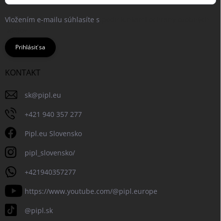
Vložením e-mailu súhlasíte s
podmienkami ochrany osobných
údajov
Prihlásiť sa
KONTAKT
sk
@
pipl.eu
+421 940 357 277
Pipl.eu Slovensko
pipl_slovensko/
+421940357277
https://www.youtube.com/@pipl.europe
@pipl.sk