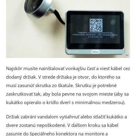
Najskôr musíte nainštalovať vonkajšiu časť a viesť kábel cez
dodaný držiak. V strede držiaka je otvor, do ktorého sa
musí zasunúť skrutka zo škatule. Skrutku je potrebné
zaskrutkovať tak, aby bola pevne na svojom mieste (aby sa
kukátko opieralo o krídlo dverí s minimálnou medzerou).
Držiak zabráni vandalom vytiahnuť alebo stlačiť kukátko a
dvere zostanú nepoškodené. V ďalšom kroku sa kábel
zasunie do špeciálneho konektora na monitore a