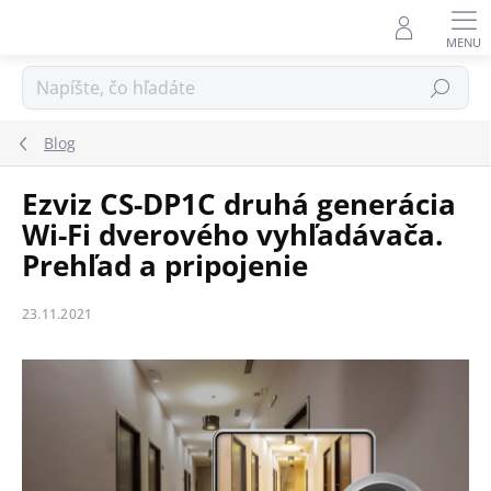
Prejsť
na
obsah
Hľadať
Blog
Ezviz CS-DP1C druhá generácia
Wi-Fi dverového vyhľadávača.
Prehľad a pripojenie
23.11.2021