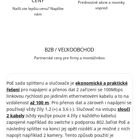
CENY
Prednostné akcie a novinky
vopred
Našli ste lepšiu cenu? Napíšte
nám
B2B / VEĽKOOBCHOD
Partnerské ceny pre firmy a montážnikov
PoE sada splitteru a slučovače je
ekonomické a praktické
řešení
pro napájení a přenos dat 2 zařízení se 100Mbps
linkovou rychlostí po jediném ethernetovém kabelu a to na
vzdálenost
až 100 m
. Pro přenos dat a zároveň i napájení se
používají vždy žíly 1,2 (+) a 3,6 (-). Slučovač na vstupu
sloučí
2 kabely
(vždy využije pouze 4 žíly z každého kabelu)
zapojené například do switche s podporou 802.3af/at PoE a
následný splitter na konci jej opět rozdělí a je možné z nich
napojit například 2 kamery. Tento způsob použití je