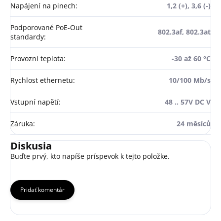
Napájení na pinech
:
1,2 (+), 3,6 (-)
Podporované PoE-Out
802.3af, 802.3at
standardy
:
Provozní teplota
:
-30 až 60 °C
Rychlost ethernetu
:
10/100 Mb/s
Vstupní napětí
:
48 .. 57V DC V
Záruka
:
24 měsíců
Diskusia
Buďte prvý, kto napíše príspevok k tejto položke.
Pridať komentár