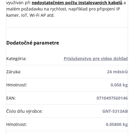
využíván při
nedostatečném počtu instalovaných kabelů
a
malém požadavku na rychlost, například pro připojení IP
kamer, IoT, Wi-Fi AP atd.
Dodatočné parametre
Kategória
:
Príslušenstvo pre video dohľad
Záruka
:
24 měsíců
Hmotnosť
:
0.058 kg
EAN
:
0710497560146
Číslo dílu výrobce
:
GNT-5313AB
Hmotnost
:
0.05800 kg