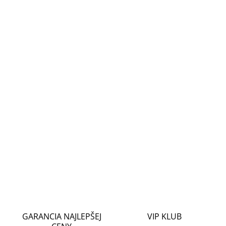
cena:
MOŽNOSTI
DORUČENIA
−
+
Pridať do košíka
PoE sada splitteru a slučovače je ekonomické a praktické
řešení pro napájení a přenos dat 2 zařízení se 100Mbps
linkovou rychlostí po jediném ethernetovém kabelu a to na
vzdálenost až 100 m . Pro přenos dat a
DETAILNÉ INFORMÁCIE
OPÝTAŤ SA
STRÁŽIŤ
GARANCIA NAJLEPŠEJ
VIP KLUB