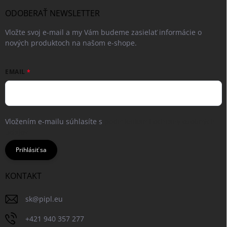
ODOBERAŤ NEWSLETTER
Vložte svoj e-mail a my Vám budeme zasielať informácie o
nových produktoch na našom e-shope.
EMAIL
Vložením e-mailu súhlasíte s
podmienkami ochrany osobných
údajov
Prihlásiť sa
KONTAKT
sk
@
pipl.eu
+421 940 357 277