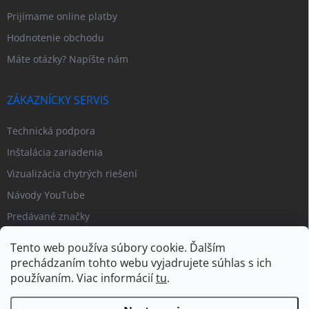
Prijímame online platby
Hodnotenie obchodu
Máte otázky? Napíšte nám
ZÁKAZNÍCKY SERVIS
Technická podpora
Inštalácia zariadenia
Vizualizácia chytrých riešení
Návody YouTube
Predávané značky
Tento web používa súbory cookie. Ďalším
prechádzaním tohto webu vyjadrujete súhlas s ich
používaním. Viac informácií
tu
.