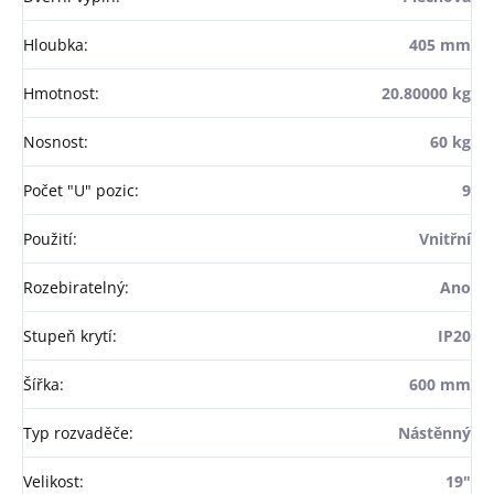
Hloubka
:
405 mm
Hmotnost
:
20.80000 kg
Nosnost
:
60 kg
Počet "U" pozic
:
9
Použití
:
Vnitřní
Rozebiratelný
:
Ano
Stupeň krytí
:
IP20
Šířka
:
600 mm
Typ rozvaděče
:
Nástěnný
Velikost
:
19"