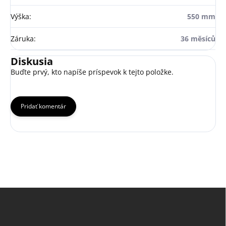
Výška
:
550 mm
Záruka
:
36 měsíců
Diskusia
Buďte prvý, kto napíše príspevok k tejto položke.
Pridať komentár
Z
á
p
ä