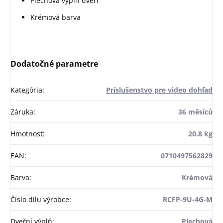
Plechová výplň dveří
Krémová barva
Dodatočné parametre
Kategória
:
Príslušenstvo pre video dohľad
Záruka
:
36 měsíců
Hmotnosť
:
20.8 kg
EAN
:
0710497562829
Barva
:
Krémová
Číslo dílu výrobce
:
RCFP-9U-4G-M
Dveřní výplň
:
Plechová