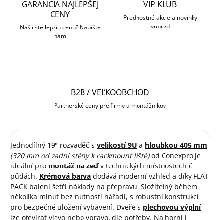
GARANCIA NAJLEPŠEJ
VIP KLUB
CENY
Prednostné akcie a novinky
vopred
Našli ste lepšiu cenu? Napíšte
nám
B2B / VEĽKOOBCHOD
Partnerské ceny pre firmy a montážnikov
Jednodílný 19" rozvaděč s
velikostí 9U
a
hloubkou 405 mm
(320 mm od zadní stěny k rackmount liště)
od Conexpro je
ideální pro
montáž na zeď
v technických místnostech či
půdách.
Krémová barva
dodává moderní vzhled a díky FLAT
PACK balení šetří náklady na přepravu. Složitelný během
několika minut bez nutnosti nářadí, s robustní konstrukcí
pro bezpečné uložení vybavení. Dveře s
plechovou výplní
lze otevírat vlevo nebo vpravo, dle potřeby. Na horní i