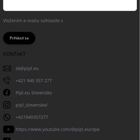
Vložením e-mailu súhlasíte s
podmienkami ochrany osobných
údajov
Prihlásiť sa
KONTAKT
sk
@
pipl.eu
+421 940 357 277
Pipl.eu Slovensko
pipl_slovensko/
+421940357277
https://www.youtube.com/@pipl.europe