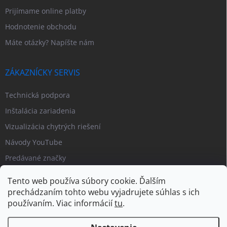
Prijímame online platby
Hodnotenie obchodu
Máte otázky? Napíšte nám
ZÁKAZNÍCKY SERVIS
Technická podpora
Inštalácia zariadenia
Vizualizácia chytrých riešení
Návody YouTube
Predávané značky
Tento web používa súbory cookie. Ďalším
prechádzaním tohto webu vyjadrujete súhlas s ich
používaním. Viac informácií
tu
.