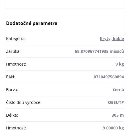
Dodatočné parametre
Kategória
:
Kryty, káble
Záruka
:
58.870967741935 měsíců
Hmotnosť
:
9 kg
EAN
:
0710497560894
Barva
:
černá
Číslo dílu výrobce
:
O5EUTP
Délka
:
305 m
Hmotnost
:
9.00000 kg