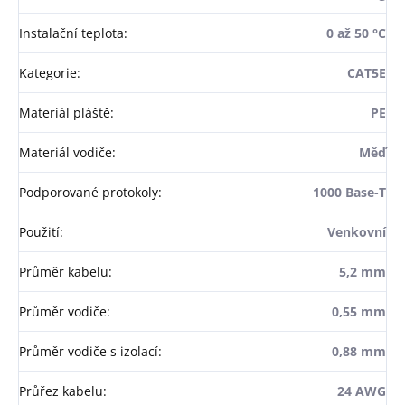
Instalační teplota
:
0 až 50 °C
Kategorie
:
CAT5E
Materiál pláště
:
PE
Materiál vodiče
:
Měď
Podporované protokoly
:
1000 Base-T
Použití
:
Venkovní
Průměr kabelu
:
5,2 mm
Průměr vodiče
:
0,55 mm
Průměr vodiče s izolací
:
0,88 mm
Průřez kabelu
:
24 AWG