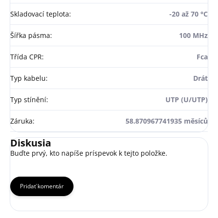
Skladovací teplota
:
-20 až 70 °C
Šířka pásma
:
100 MHz
Třída CPR
:
Fca
Typ kabelu
:
Drát
Typ stínění
:
UTP (U/UTP)
Záruka
:
58.870967741935 měsíců
Diskusia
Buďte prvý, kto napíše príspevok k tejto položke.
Pridať komentár