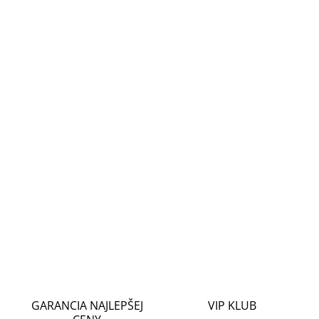
cena:
MOŽNOSTI
DORUČENIA
−
+
Pridať do košíka
UTP kabel kategorie 5e značky Conexpro je navržen pro
venkovní rozvody strukturované kabeláže a bez problémů
splňuje mezinárodní standardy včetně všech aktuálních
dodatků. Kabel umožňuje přenos dat rychlostí
DETAILNÉ INFORMÁCIE
OPÝTAŤ SA
STRÁŽIŤ
GARANCIA NAJLEPŠEJ
VIP KLUB