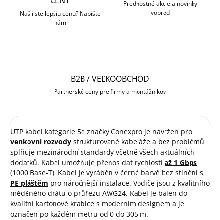
CENY
Prednostné akcie a novinky
vopred
Našli ste lepšiu cenu? Napíšte
nám
B2B / VEĽKOOBCHOD
Partnerské ceny pre firmy a montážnikov
UTP kabel kategorie 5e značky Conexpro je navržen pro
venkovní rozvody
strukturované kabeláže a bez problémů
splňuje mezinárodní standardy včetně všech aktuálních
dodatků. Kabel umožňuje přenos dat rychlostí
až 1 Gbps
(1000 Base-T). Kabel je vyráběn v černé barvě bez stínění s
PE pláštěm
pro náročnější instalace. Vodiče jsou z kvalitního
měděného drátu o průřezu AWG24. Kabel je balen do
kvalitní kartonové krabice s moderním designem a je
označen po každém metru od 0 do 305 m.