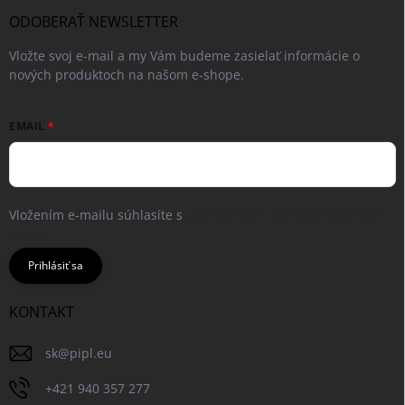
ODOBERAŤ NEWSLETTER
Vložte svoj e-mail a my Vám budeme zasielať informácie o
nových produktoch na našom e-shope.
EMAIL
Vložením e-mailu súhlasíte s
podmienkami ochrany osobných
údajov
Prihlásiť sa
KONTAKT
sk
@
pipl.eu
+421 940 357 277