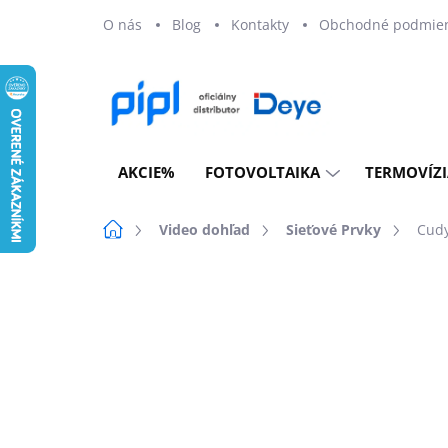
Prejsť
O nás
Blog
Kontakty
Obchodné podmie
na
obsah
AKCIE%
FOTOVOLTAIKA
TERMOVÍZI
Domov
Video dohľad
Sieťové Prvky
Cudy
Neohodnotené
Podrobnosti ho