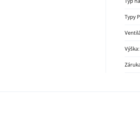
Typ na
Typy 
Ventil
Výška
:
Záruk