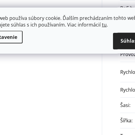
PoE b
web používa súbory cookie. Ďalším prechádzaním tohto we
Použit
ujete súhlas s ich používaním. Viac informácií
tu
.
tavenie
Prove
Súhla
Provoz
Rychlo
Rychlo
Šasi
:
Šířka
: