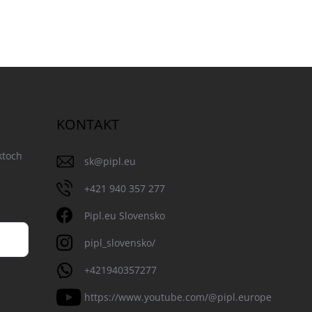
KONTAKT
ktoch
sk
@
pipl.eu
+421 940 357 277
Pipl.eu Slovensko
pipl_slovensko/
+421940357277
https://www.youtube.com/@pipl.europe