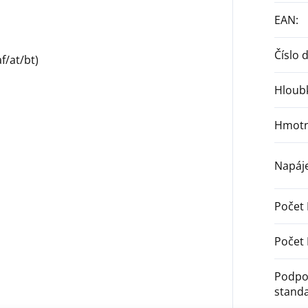
EAN
:
Číslo 
f/at/bt)
Hloub
Hmotn
Napáje
Počet
Počet 
Podpo
stand