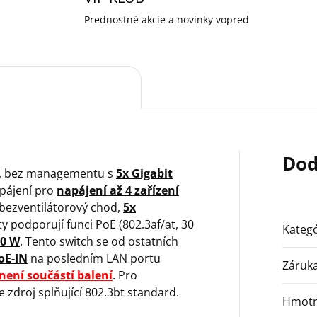
Prednostné akcie a novinky vopred
Dod
si, bez managementu s
5x Gigabit
apájení pro
napájení až 4 zařízení
ý bezventilátorový chod,
5x
y podporují funci PoE (802.3af/at, 30
Kategó
60 W
. Tento switch se od ostatních
oE-IN
na posledním LAN portu
Záruk
není součástí balení
. Pro
zdroj splňující 802.3bt standard.
Hmotn