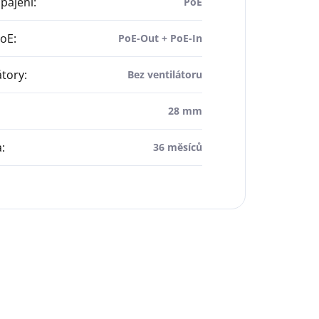
pájení
:
PoE
PoE
:
PoE-Out + PoE-In
átory
:
Bez ventilátoru
28 mm
a
:
36 měsíců