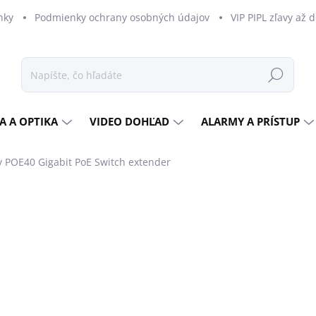
nky
Podmienky ochrany osobných údajov
VIP PIPL zľavy až 
Hľadať
A A OPTIKA
VIDEO DOHĽAD
ALARMY A PRÍSTUP
 POE40 Gigabit PoE Switch extender
dnotenia
ZNAČKA:
CUDY
€47,04
€38,24 bez DPH
Jednotková
SKLADOM U DODÁVATEĽ
cena:
MOŽNOSTI DORUČENIA