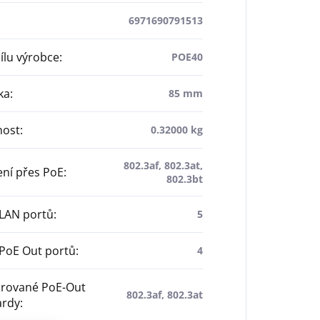
6971690791513
dílu výrobce
:
POE40
ka
:
85 mm
ost
:
0.32000 kg
802.3af, 802.3at,
ní přes PoE
:
802.3bt
 LAN portů
:
5
PoE Out portů
:
4
rované PoE-Out
802.3af, 802.3at
ardy
: