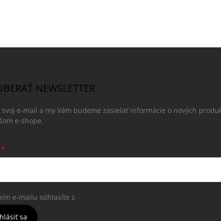
BERAŤ NEWSLETTER
e svoj e-mail a my Vám budeme zasielať informácie o nových produ
šom e-shope.
ním e-mailu súhlasíte s
podmienkami ochrany osobných údajov
hlásiť sa