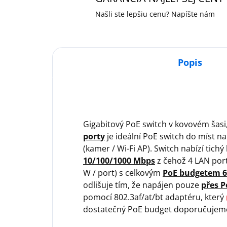
Našli ste lepšiu cenu? Napíšte nám
Popis
Gigabitový PoE switch v kovovém ša
porty
je ideální PoE switch do míst n
(kamer / Wi-Fi AP). Switch nabízí tich
10/100/1000 Mbps
z čehož 4 LAN port
W / port) s celkovým
PoE budgetem 
odlišuje tím, že napájen pouze
přes P
pomocí 802.3af/at/bt adaptéru, který
dostatečný PoE budget doporučujeme 