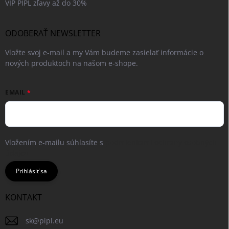
VIP PIPL zľavy až do 30%
ODOBERAŤ NEWSLETTER
Vložte svoj e-mail a my Vám budeme zasielať informácie o
nových produktoch na našom e-shope.
EMAIL
Vložením e-mailu súhlasíte s
podmienkami ochrany osobných
údajov
Prihlásiť sa
KONTAKT
sk
@
pipl.eu