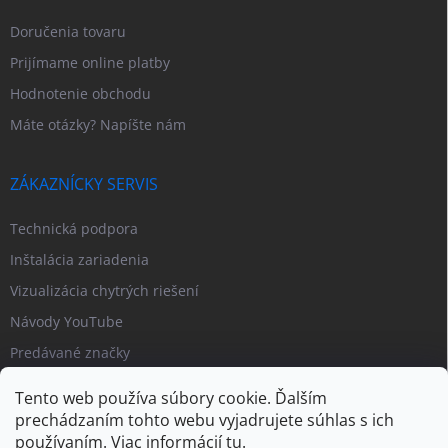
Doručenia tovaru
Prijímame online platby
Hodnotenie obchodu
Máte otázky? Napíšte nám
ZÁKAZNÍCKY SERVIS
Technická podpora
Inštalácia zariadenia
Vizualizácia chytrých riešení
Návody YouTube
Predávané značky
Tento web používa súbory cookie. Ďalším
prechádzaním tohto webu vyjadrujete súhlas s ich
používaním. Viac informácií
tu
.