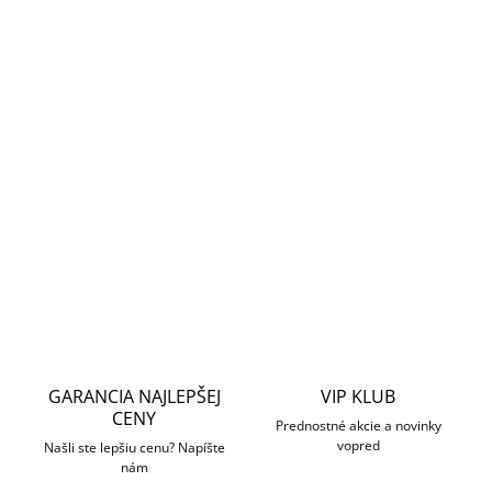
Odchodové tlačidlo
k prístupovým systémom,
bezdotykové,
infračervený senzor
, dosah 15 cm, prevedenie hliník, 1x NO
výstupné ovládacie relé 12 / 3 A, LED indikácia stavu,
napájanie 12 V DC, rozmery 86 x 86 x 25 mm, montáž pod
omietku na štandardnú KO68 inštalačnú krabicu,
exteriérové použitie
DETAILNÉ INFORMÁCIE
OPÝTAŤ SA
STRÁŽIŤ
GARANCIA NAJLEPŠEJ
VIP KLUB
CENY
Prednostné akcie a novinky
vopred
Našli ste lepšiu cenu? Napíšte
nám