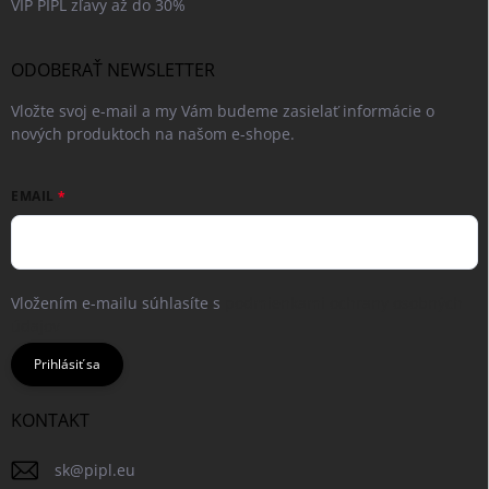
VIP PIPL zľavy až do 30%
ODOBERAŤ NEWSLETTER
Vložte svoj e-mail a my Vám budeme zasielať informácie o
nových produktoch na našom e-shope.
EMAIL
Vložením e-mailu súhlasíte s
podmienkami ochrany osobných
údajov
Prihlásiť sa
KONTAKT
sk
@
pipl.eu