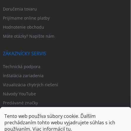
Doručenia tovaru
Prijímame online platby
Hodnotenie obchodu
Máte otázky? Napíšte nám
ZÁKAZNÍCKY SERVIS
Technická podpora
Inštalácia zariadenia
Vizualizácia chytrých riešení
Návody YouTube
Predávané značky
Tento web používa súbory cookie. Ďalším
prechádzaním tohto webu vyjadrujete súhlas s ich
používaním. Viac informácií
tu
.