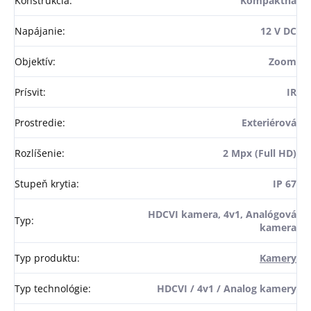
Konštrukcia
:
Kompaktná
Napájanie
:
12 V DC
Objektív
:
Zoom
Prísvit
:
IR
Prostredie
:
Exteriérová
Rozlíšenie
:
2 Mpx (Full HD)
Stupeň krytia
:
IP 67
HDCVI kamera, 4v1, Analógová
Typ
:
kamera
Typ produktu
:
Kamery
Typ technológie
:
HDCVI / 4v1 / Analog kamery