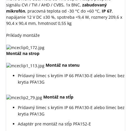
signálu CVI / TVI / AHD / CVBS, 1x BNC,
zabudovaný
mikrofón
, pracovná teplota od -30 °C do +60 °C,
IP 67
,
napájanie 12 V DC ±30 %, spotreba <9,4 W, rozmery 209,6 x
90,4 x 90,4 mm, hmotnosť 0,55 kg
Príklady montáže
Montáž na strop
Montáž na stenu
Prídavný límec s krytím IP 66 PFA130-E alebo límec bez
krytia
PFA13G
Montáž na stĺp
Prídavný límec s krytím IP 66 PFA130-E alebo límec bez
krytia
PFA13G
Adaptér pre montáž na stĺp PFA152-E