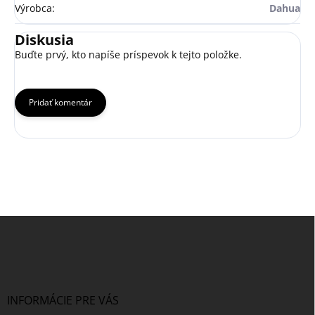
Výrobca
:
Dahua
Diskusia
Buďte prvý, kto napíše príspevok k tejto položke.
Pridať komentár
Z
á
p
ä
t
i
INFORMÁCIE PRE VÁS