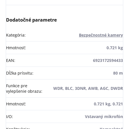
Dodatočné parametre
Kategória
:
Bezpečnostné kamery
Hmotnosť
:
0.721 kg
EAN
:
6923172594433
Dĺžka prísvitu
:
80 m
Funkce pre
WDR, BLC, 3DNR, AWB, AGC, DWDR
vylepšenie obrazu
:
Hmotnosť
:
0.721 kg, 0.721
I/O
:
Vstavaný mikrofón