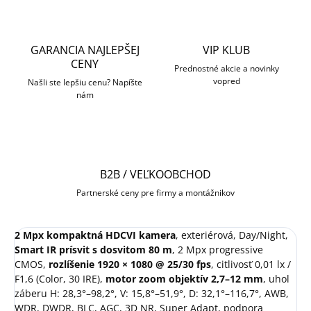
GARANCIA NAJLEPŠEJ
VIP KLUB
CENY
Prednostné akcie a novinky
vopred
Našli ste lepšiu cenu? Napíšte
nám
B2B / VEĽKOOBCHOD
Partnerské ceny pre firmy a montážnikov
2 Mpx kompaktná HDCVI kamera
, exteriérová, Day/Night,
Smart IR prísvit s dosvitom 80 m
, 2 Mpx progressive
CMOS,
rozlíšenie 1920 × 1080 @ 25/30 fps
, citlivosť 0,01 lx /
F1,6 (Color, 30 IRE),
motor zoom objektív 2,7–12 mm
, uhol
záberu H: 28,3°–98,2°, V: 15,8°–51,9°, D: 32,1°–116,7°, AWB,
WDR, DWDR, BLC, AGC, 3D NR, Super Adapt, podpora