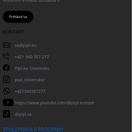
Vložením e-mailu súhlasíte s
podmienkami ochrany osobných
údajov
Prihlásiť sa
KONTAKT
sk
@
pipl.eu
+421 940 357 277
Pipl.eu Slovensko
pipl_slovensko/
+421940357277
https://www.youtube.com/@pipl.europe
@pipl.sk
SPOLUPRÁCA A PROGRAMY