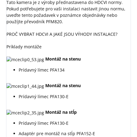
Tato kamera je z výroby přednastavena do HDCVI normy.
Pokud potřebujete pro vaši instalaci nastavit jinou normu,
uveďte tento požadavek v poznámce objednávky nebo
použíjte převodník PFM820.
PROČ VYBRAT HDCVI A JAKÉ JSOU VÝHODY INSTALACE?
Príklady montáže
Montáž na stenu
Prídavný límec PFA134
Montáž na stenu
Prídavný límec PFA130-E
Montáž na stĺp
Prídavný límec PFA130-E
Adaptér pre montáž na stĺp PFA152-E