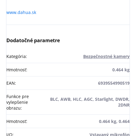
www.dahua.sk
Dodatočné parametre
Kategória
:
Bezpečnostné kamery
Hmotnosť
:
0.464 kg
EAN
:
6939554990519
Funkce pre
BLC, AWB, HLC, AGC, Starlight, DWDR,
vylepšenie
2DNR
obrazu
:
Hmotnosť
:
0.464 kg, 0.464
I/O
:
Vstavaný mikrofón