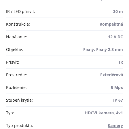
IR / LED přísvit
:
30 m
Konštrukcia
:
Kompaktná
Napájanie
:
12 V DC
Objektív
:
Fixný, Fixný 2,8 mm
Prísvit
:
IR
Prostredie
:
Exteriérová
Rozlíšenie
:
5 Mpx
Stupeň krytia
:
IP 67
Typ
:
HDCVI kamera, 4v1
Typ produktu
:
Kamery