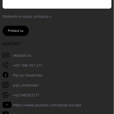
Vložením e-mailu súhlasíte s
podmienkami ochrany osobných
údajov
Prihlásiť sa
KONTAKT
sk
@
pipl.eu
+421 940 357 277
Pipl.eu Slovensko
pipl_slovensko/
+421940357277
https://www.youtube.com/@pipl.europe