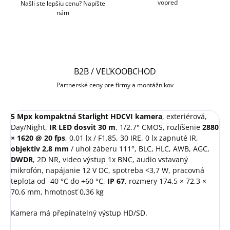
vopred
Našli ste lepšiu cenu? Napíšte
nám
B2B / VEĽKOOBCHOD
Partnerské ceny pre firmy a montážnikov
5 Mpx kompaktná Starlight HDCVI kamera
, exteriérová,
Day/Night,
IR LED dosvit 30 m
, 1/2.7" CMOS, rozlíšenie
2880
× 1620 @ 20 fps
, 0,01 lx / F1.85, 30 IRE, 0 lx zapnuté IR,
objektív 2,8 mm
/ uhol záberu 111°, BLC, HLC, AWB, AGC,
DWDR
, 2D NR, video výstup 1x BNC, audio vstavaný
mikrofón, napájanie 12 V DC, spotreba <3,7 W, pracovná
teplota od -40 °C do +60 °C,
IP 67
, rozmery 174,5 × 72,3 ×
70,6 mm, hmotnosť 0,36 kg
Kamera má přepínatelný výstup HD/SD.