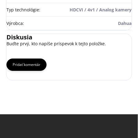
Typ technológie
:
HDCVI / 4v1 / Analog kamery
Výrobca
:
Dahua
Diskusia
Buďte prvý, kto napíše príspevok k tejto položke.
Pridať komentár
Z
á
p
ä