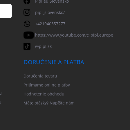
Pipl.eu Slovensko
pipl_slovensko/
+421940357277
https://www.youtube.com/@pipl.europe
@pipl.sk
DORUČENIE A PLATBA
Doručenia tovaru
Prijímame online platby
u
Hodnotenie obchodu
u
Máte otázky? Napíšte nám