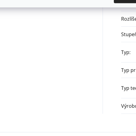
Prostr
Rozlíš
Stupeň
Typ
:
Typ p
Typ te
Výrob