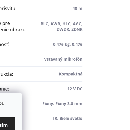
prísvitu
:
40 m
e pre
BLC, AWB, HLC, AGC,
enie obrazu
:
DWDR, 2DNR
osť
:
0.476 kg, 0.476
Vstavaný mikrofón
ukcia
:
Kompaktná
anie
:
12 V DC
bu
ív
:
Fixný, Fixný 3,6 mm
:
IR, Biele svetlo
sím