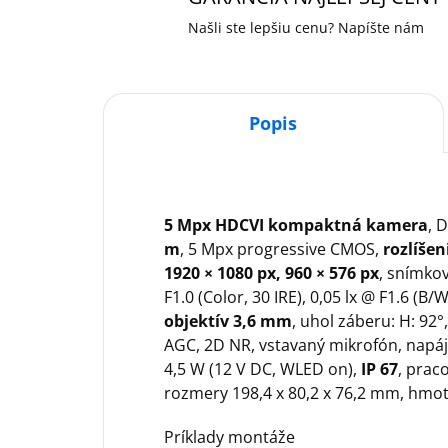
Našli ste lepšiu cenu? Napíšte nám
Popis
5 Mpx HDCVI kompaktná kamera
, 
m
, 5 Mpx progressive CMOS,
rozlíšen
1920 × 1080 px, 960 × 576 px
, snímkov
F1.0 (Color, 30 IRE), 0,05 lx @ F1.6 (B/W
objektív 3,6 mm
, uhol záberu: H: 92°
AGC, 2D NR, vstavaný mikrofón, napáj
4,5 W (12 V DC, WLED on),
IP 67
, prac
rozmery 198,4 x 80,2 x 76,2 mm, hmot
Príklady montáže