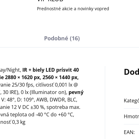
Prednostné akcie a novinky vopred
Podobné (16)
Dod
Day/Night,
IR + biely LED prísvit 40
ie 2880 × 1620 px, 2560 × 1440 px,
anie 25/30 fps, citlivosť 0,001 lx @
, 30 IRE), 0 lx (Illuminator on),
pevný
, V: 48°, D: 109°, AWB, DWDR, BLC,
Kategó
anie 12 V DC ±30 %, spotreba max.
ovná teplota od -40 °C do +60 °C,
Hmotn
nosť 0,3 kg
EAN
: