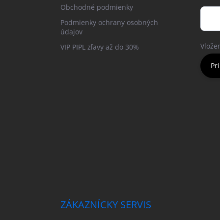
Obchodné podmienky
Podmienky ochrany osobných
údajov
Vlože
VIP PIPL zľavy až do 30%
Pri
ZÁKAZNÍCKY SERVIS