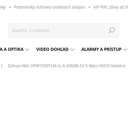
nky
Podmienky ochrany osobných údajov
VIP PIPL zľavy až 
Hľadať
A A OPTIKA
VIDEO DOHĽAD
ALARMY A PRÍSTUP
Dahua HAC-HFW1500TLM-IL-A-0360B-S2 5 Mpx HDCVI kamera
dnotenia
ZNAČKA:
DAHUA
€82,41
€67 bez DPH
Jednotková
MOMENTÁLNE NEDOSTU
cena:
MOŽNOSTI DORUČENIA