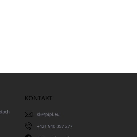
KONTAKT
ktoch
sk
@
pipl.eu
+421 940 357 277