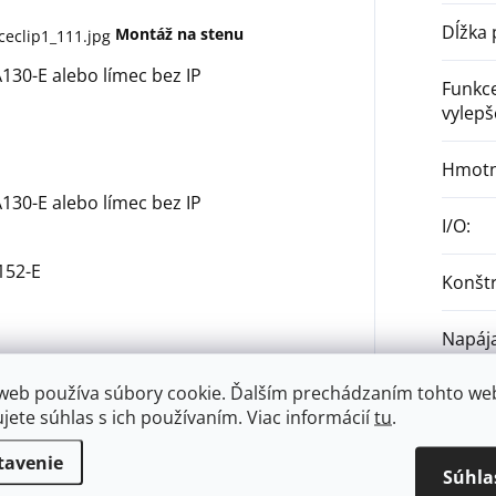
Dĺžka 
Montáž na stenu
130-E
alebo límec bez IP
Funkc
vylepš
Hmotn
130-E
alebo límec bez IP
I/O
:
152-E
Konštr
Napáj
web používa súbory cookie. Ďalším prechádzaním tohto we
Objekt
ujete súhlas s ich používaním. Viac informácií
tu
.
Prísvit
tavenie
Súhla