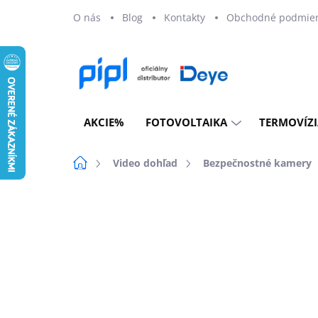
Prejsť
O nás
Blog
Kontakty
Obchodné podmie
na
obsah
AKCIE%
FOTOVOLTAIKA
TERMOVÍZI
Domov
Video dohľad
Bezpečnostné kamery
Neohodnotené
Podrobnosti ho