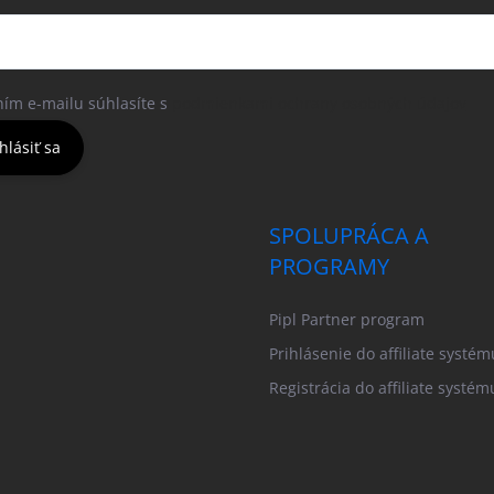
ním e-mailu súhlasíte s
podmienkami ochrany osobných údajov
hlásiť sa
SPOLUPRÁCA A
PROGRAMY
Pipl Partner program
Prihlásenie do affiliate systém
Registrácia do affiliate systém