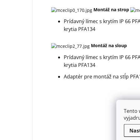
Montáž na strop
Prídavný límec s krytím IP 66
PFA
krytia
PFA134
Montáž na sloup
Prídavný límec s krytím IP 66
PFA
krytia
PFA134
Adaptér pre montáž na stĺp PFA
Tento 
vyjadr
Nas