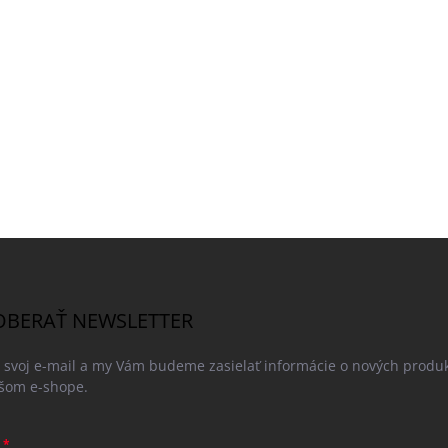
BERAŤ NEWSLETTER
e svoj e-mail a my Vám budeme zasielať informácie o nových produ
šom e-shope.