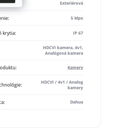
edie
:
Exteriérová
enie
:
5 Mpx
 krytia
:
IP 67
HDCVI kamera, 4v1,
Analógová kamera
roduktu
:
Kamery
HDCVI / 4v1 / Analog
chnológie
:
kamery
ca
:
Dahua