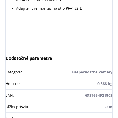
Adaptér pre montáž na stĺp PFA152-E
Dodatočné parametre
Kategória
:
Bezpečnostné kamery
Hmotnosť
:
0.588 kg
EAN
:
6939554921803
Dĺžka prísvitu
:
30 m