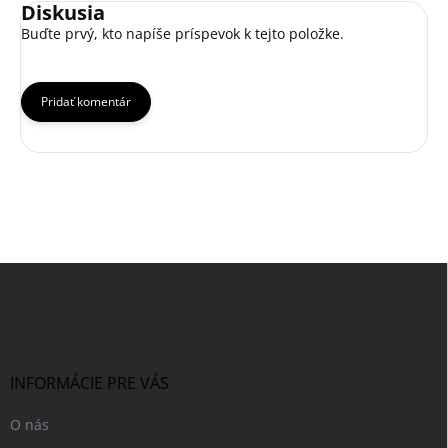
Diskusia
Buďte prvý, kto napíše príspevok k tejto položke.
Pridať komentár
Z
á
p
ä
t
i
INFORMÁCIE PRE VÁS
e
O nás