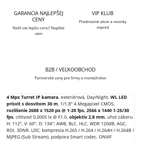
GARANCIA NAJLEPŠEJ
VIP KLUB
CENY
Prednostné akcie a novinky
vopred
Našli ste lepšiu cenu? Napíšte
nám
B2B / VEĽKOOBCHOD
Partnerské ceny pre firmy a montážnikov
4 Mpx Turret IP kamera
, exteriérová, Day/Night,
WL LED
prísvit s dosvitom 30 m
, 1/1.8" 4 Megapixel CMOS,
rozlíšenie 2688 x 1520 px @ 1-20 fps, 2566 x 1440 1-25/30
fps
, citlivosť 0,0005 lx @ F1.0,
objektív 2,8 mm
, uhol záberu
H: 112°, V: 60°, D: 134°; AWB, BLC, HLC, WDR 120dB, AGC,
ROI, 3DNR, LDC; kompresia H.265 / H.264 / H.264H / H.264B /
MJPEG (Sub Stream), podpora Smart codec, ONVIF