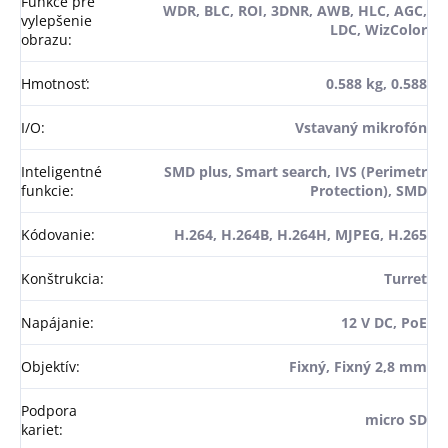
Funkce pre
WDR, BLC, ROI, 3DNR, AWB, HLC, AGC,
vylepšenie
LDC, WizColor
obrazu
:
Hmotnosť
:
0.588 kg, 0.588
I/O
:
Vstavaný mikrofón
Inteligentné
SMD plus, Smart search, IVS (Perimetr
funkcie
:
Protection), SMD
Kódovanie
:
H.264, H.264B, H.264H, MJPEG, H.265
Konštrukcia
:
Turret
Napájanie
:
12 V DC, PoE
Objektív
:
Fixný, Fixný 2,8 mm
Podpora
micro SD
kariet
: