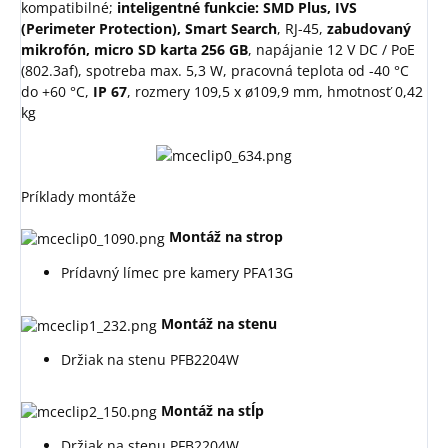
kompatibilné;
inteligentné funkcie: SMD Plus, IVS
(Perimeter Protection), Smart Search
, RJ-45,
zabudovaný
mikrofón, micro SD karta 256 GB
, napájanie 12 V DC / PoE
(802.3af), spotreba max. 5,3 W, pracovná teplota od -40 °C
do +60 °C,
IP 67
, rozmery 109,5 x ø109,9 mm, hmotnosť 0,42
kg
Príklady montáže
Montáž na strop
Prídavný límec pre kamery PFA13G
Montáž na stenu
Držiak na stenu PFB2204W
Montáž na stĺp
Držiak na stenu PFB2204W