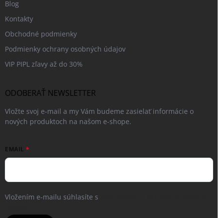
Blog
Kontakty
Obchodné podmienky
Podmienky ochrany osobných údajov
VIP PIPL zľavy až do 30%
ODOBERAŤ NEWSLETTER
Vložte svoj e-mail a my Vám budeme zasielať informácie o
nových produktoch na našom e-shope.
EMAIL
Vložením e-mailu súhlasíte s
podmienkami ochrany osobných
údajov