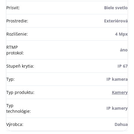
Prísvit
:
Biele svetlo
Prostredie
:
Exteriérová
Rozlíšenie
:
4 Mpx
RTMP
áno
protokol
:
Stupeň krytia
:
IP 67
Typ
:
IP kamera
Typ produktu
:
Kamery
Typ
IP kamery
technológie
:
Výrobca
:
Dahua