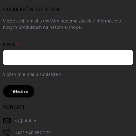
ODOBERAŤ NEWSLETTER
Vložte svoj e-mail a my Vám budeme zasielať informácie o
nových produktoch na našom e-shope.
EMAIL
Vložením e-mailu súhlasíte s
podmienkami ochrany osobných
údajov
Prihlásiť sa
KONTAKT
sk
@
pipl.eu
+421 940 357 277