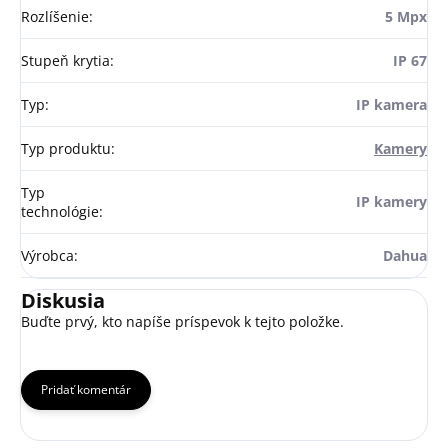
Rozlíšenie
:
5 Mpx
Stupeň krytia
:
IP 67
Typ
:
IP kamera
Typ produktu
:
Kamery
Typ
IP kamery
technológie
:
Výrobca
:
Dahua
Diskusia
Buďte prvý, kto napíše príspevok k tejto položke.
Pridať komentár