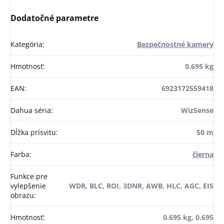
Dodatočné parametre
Kategória
:
Bezpečnostné kamery
Hmotnosť
:
0.695 kg
EAN
:
6923172559418
Dahua séria
:
WizSense
Dĺžka prísvitu
:
50 m
Farba
:
čierna
Funkce pre
vylepšenie
WDR, BLC, ROI, 3DNR, AWB, HLC, AGC, EIS
obrazu
:
Hmotnosť
:
0.695 kg, 0.695