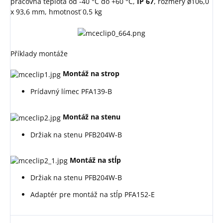
pracovná teplota od -40 °C do +60 °C,
IP 67
, rozmery ø106,0
x 93,6 mm, hmotnosť 0,5 kg
Příklady montáže
Montáž na strop
Prídavný límec PFA139-B
Montáž na stenu
Držiak na stenu PFB204W-B
Montáž na stĺp
Držiak na stenu PFB204W-B
Adaptér pre montáž na stĺp PFA152-E