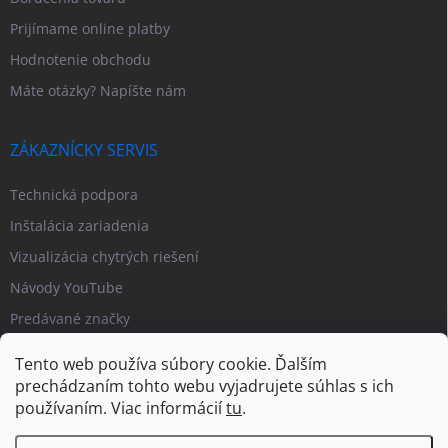
Prijímame online platby
Hodnotenie obchodu
Máte otázky? Napíšte nám
ZÁKAZNÍCKY SERVIS
Technická podpora
Inštalácia zariadenia
Vizualizácia chytrých riešení
Návody YouTube
Predávané značky
Tento web používa súbory cookie. Ďalším
prechádzaním tohto webu vyjadrujete súhlas s ich
používaním. Viac informácií
tu
.