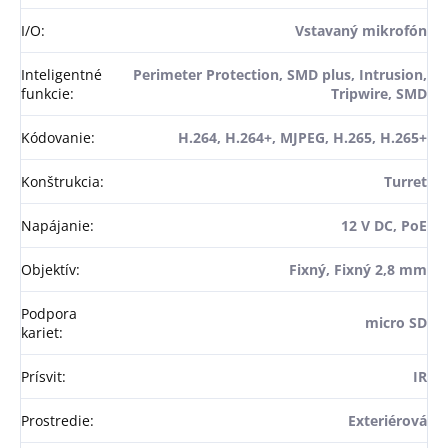
I/O
:
Vstavaný mikrofón
Inteligentné
Perimeter Protection, SMD plus, Intrusion,
funkcie
:
Tripwire, SMD
Kódovanie
:
H.264, H.264+, MJPEG, H.265, H.265+
Konštrukcia
:
Turret
Napájanie
:
12 V DC, PoE
Objektív
:
Fixný, Fixný 2,8 mm
Podpora
micro SD
kariet
:
Prísvit
:
IR
Prostredie
:
Exteriérová