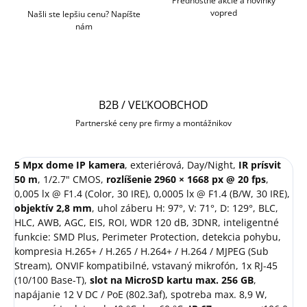
Prednostné akcie a novinky
vopred
Našli ste lepšiu cenu? Napíšte
nám
B2B / VEĽKOOBCHOD
Partnerské ceny pre firmy a montážnikov
5 Mpx dome IP kamera
, exteriérová, Day/Night,
IR prísvit
50 m
, 1/2.7" CMOS,
rozlíšenie 2960 × 1668 px @ 20 fps
,
0,005 lx @ F1.4 (Color, 30 IRE), 0,0005 lx @ F1.4 (B/W, 30 IRE),
objektív 2,8 mm
, uhol záberu H: 97°, V: 71°, D: 129°, BLC,
HLC, AWB, AGC, EIS, ROI, WDR 120 dB, 3DNR, inteligentné
funkcie: SMD Plus, Perimeter Protection, detekcia pohybu,
kompresia H.265+ / H.265 / H.264+ / H.264 / MJPEG (Sub
Stream), ONVIF kompatibilné, vstavaný mikrofón, 1x RJ-45
(10/100 Base-T),
slot na MicroSD kartu max. 256 GB
,
napájanie 12 V DC / PoE (802.3af), spotreba max. 8,9 W,