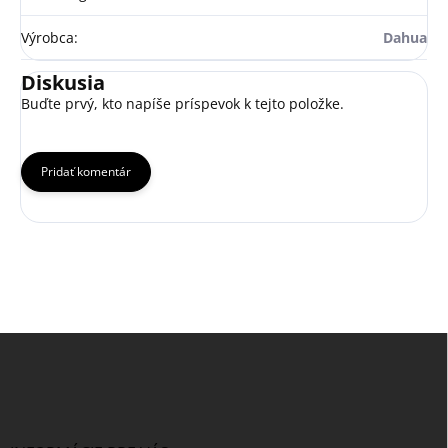
Výrobca
:
Dahua
Diskusia
Buďte prvý, kto napíše príspevok k tejto položke.
Pridať komentár
Z
á
p
ä
t