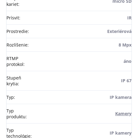
micro SD
kariet
:
Prísvit
:
IR
Prostredie
:
Exteriérová
Rozlíšenie
:
8 Mpx
RTMP
áno
protokol
:
Stupeň
IP 67
krytia
:
Typ
:
IP kamera
Typ
Kamery
produktu
:
Typ
IP kamery
technológie
: