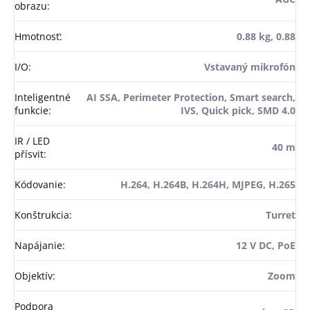
obrazu
:
Hmotnosť
:
0.88 kg, 0.88
I/O
:
Vstavaný mikrofón
Inteligentné
AI SSA, Perimeter Protection, Smart search,
funkcie
:
IVS, Quick pick, SMD 4.0
IR / LED
40 m
přísvit
:
Kódovanie
:
H.264, H.264B, H.264H, MJPEG, H.265
Konštrukcia
:
Turret
Napájanie
:
12 V DC, PoE
Objektív
:
Zoom
Podpora