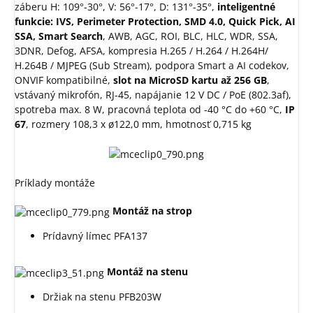
záberu H: 109°-30°, V: 56°-17°, D: 131°-35°,
inteligentné
funkcie: IVS, Perimeter Protection, SMD 4.0, Quick Pick, AI
SSA, Smart Search
, AWB, AGC, ROI, BLC, HLC, WDR, SSA,
3DNR, Defog, AFSA, kompresia H.265 / H.264 / H.264H/
H.264B / MJPEG (Sub Stream), podpora Smart a AI codekov,
ONVIF kompatibilné,
slot na MicroSD kartu až 256 GB
,
vstávaný mikrofón, RJ-45, napájanie 12 V DC / PoE (802.3af),
spotreba max. 8 W, pracovná teplota od -40 °C do +60 °C,
IP
67
, rozmery 108,3 x ø122,0 mm, hmotnosť 0,715 kg
Príklady montáže
Montáž na strop
Prídavný límec PFA137
Montáž na stenu
Držiak na stenu PFB203W