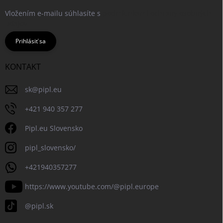
Vložením e-mailu súhlasíte s
podmienkami ochrany osobných
údajov
Prihlásiť sa
KONTAKT
sk
@
pipl.eu
+421 940 357 277
Pipl.eu Slovensko
pipl_slovensko/
+421940357277
https://www.youtube.com/@pipl.europe
@pipl.sk