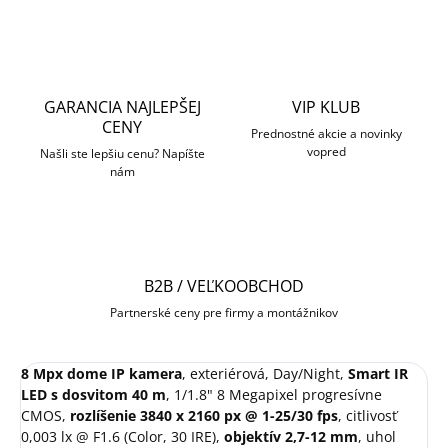
GARANCIA NAJLEPŠEJ
VIP KLUB
CENY
Prednostné akcie a novinky
vopred
Našli ste lepšiu cenu? Napíšte
nám
B2B / VEĽKOOBCHOD
Partnerské ceny pre firmy a montážnikov
8 Mpx dome IP kamera
, exteriérová, Day/Night,
Smart IR
LED s dosvitom 40 m
, 1/1.8" 8 Megapixel progresívne
CMOS,
rozlíšenie 3840 x 2160 px @ 1-25/30 fps
, citlivosť
0,003 lx @ F1.6 (Color, 30 IRE),
objektív 2,7-12 mm
, uhol