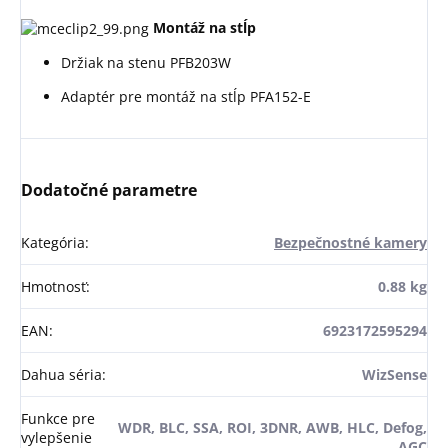
Montáž na stĺp
Držiak na stenu PFB203W
Adaptér pre montáž na stĺp PFA152-E
Dodatočné parametre
Kategória
:
Bezpečnostné kamery
Hmotnosť
:
0.88 kg
EAN
:
6923172595294
Dahua séria
:
WizSense
Funkce pre
WDR, BLC, SSA, ROI, 3DNR, AWB, HLC, Defog,
vylepšenie
AGC