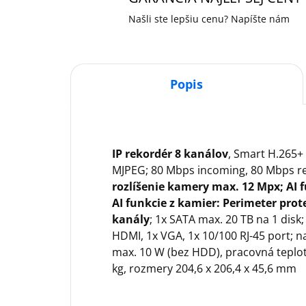
Našli ste lepšiu cenu? Napíšte nám
Popis
IP rekordér 8 kanálov
, Smart H.265+ 
MJPEG; 80 Mbps incoming, 80 Mbps re
rozlíšenie kamery max. 12 Mpx; AI 
AI funkcie z kamier: Perimeter prot
kanály
; 1x SATA max. 20 TB na 1 disk;
HDMI, 1x VGA, 1x 10/100 RJ-45 port; n
max. 10 W (bez HDD), pracovná teplot
kg, rozmery 204,6 x 206,4 x 45,6 mm