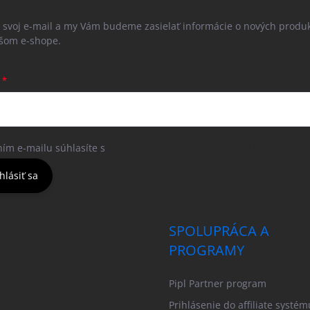
e svoj e-mail a my Vám budeme zasielať informácie o nových produ
šom e-shope.
ním e-mailu súhlasíte s
podmienkami ochrany osobných údajov
hlásiť sa
SPOLUPRÁCA A
PROGRAMY
Pipl Partner program
Prihlásenie do affiliate systém