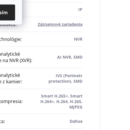
IP
sím
roduktu
:
Záznamové zariadenia
chnológie
:
NVR
nalytické
AI NVR, SMD
e na NVR (XVR)
:
nalytické
IVS (Perimetr
e z kamier
:
protection), SMD
Smart H.265+, Smart
kompresia
:
H.264+, H.264, H.265,
MJPEG
ca
:
Dahua