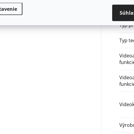
tavenie
Typ
:
Súhla
Typ p
Typ te
Videoa
funkci
Videoa
funkci
Video
Výrob