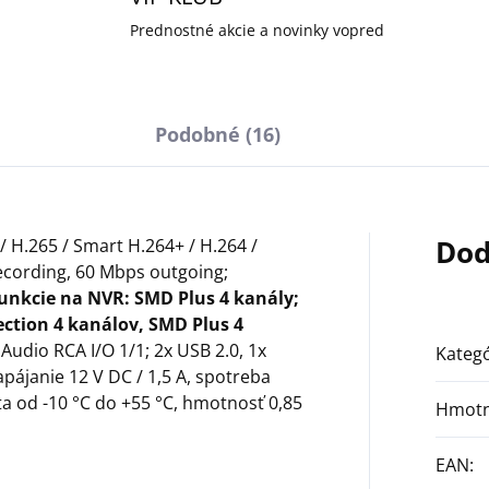
Prednostné akcie a novinky vopred
Podobné (16)
Dod
/ H.265 / Smart H.264+ / H.264 /
cording, 60 Mbps outgoing;
funkcie na NVR: SMD Plus 4 kanály;
ection 4 kanálov, SMD Plus 4
 Audio RCA I/O 1/1; 2x USB 2.0, 1x
Kategó
apájanie 12 V DC / 1,5 A, spotreba
a od -10 °C do +55 °C, hmotnosť 0,85
Hmotn
EAN
: