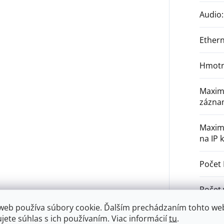
Audio
:
Ether
Hmotn
Maximá
zázna
Maximá
na IP
Počet
Počet 
web používa súbory cookie. Ďalším prechádzaním tohto we
Preve
ujete súhlas s ich používaním. Viac informácií
tu
.