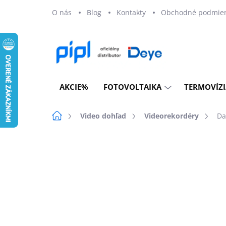
Prejsť
O nás
Blog
Kontakty
Obchodné podmie
na
obsah
AKCIE%
FOTOVOLTAIKA
TERMOVÍZI
Domov
Video dohľad
Videorekordéry
Da
Neohodnotené
Podrobnosti ho