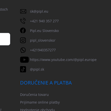
ktoch
sk
@
pipl.eu
+421 940 357 277
Pipl.eu Slovensko
pipl_slovensko/
+421940357277
https://www.youtube.com/@pipl.europe
@pipl.sk
DORUČENIE A PLATBA
Doručenia tovaru
Prijímame online platby
u
Hodnotenie obchodu