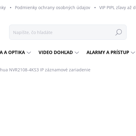
nky
Podmienky ochrany osobných údajov
VIP PIPL zľavy až 
Hľadať
A A OPTIKA
VIDEO DOHĽAD
ALARMY A PRÍSTUP
hua NVR2108-4KS3 IP záznamové zariadenie
dnotenia
ZNAČKA:
DAHUA
€188,19
€153 bez DPH
Jednotková
SKLADOM
cena:
MOŽNOSTI DORUČENIA