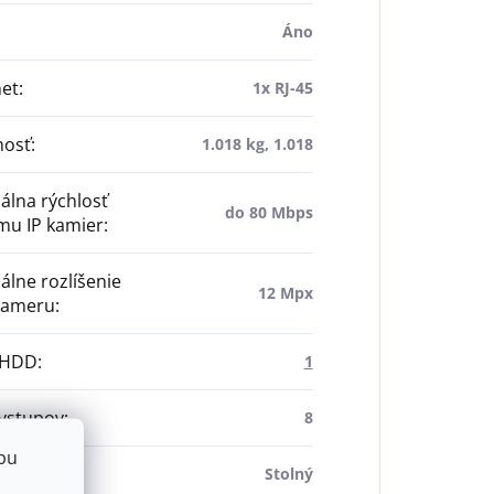
Áno
net
:
1x RJ-45
osť
:
1.018 kg, 1.018
lna rýchlosť
do 80 Mbps
mu IP kamier
:
lne rozlíšenie
12 Mpx
 kameru
:
 HDD
:
1
vstupov
:
8
bu
denie
:
Stolný