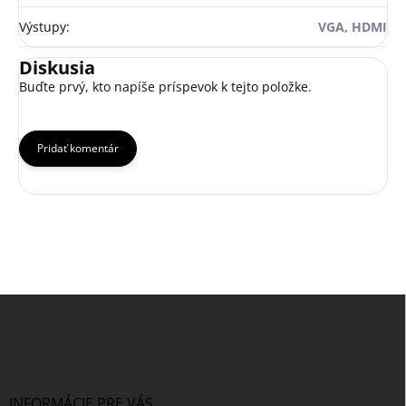
Výstupy
:
VGA, HDMI
Diskusia
Buďte prvý, kto napíše príspevok k tejto položke.
Pridať komentár
Z
á
p
ä
t
i
INFORMÁCIE PRE VÁS