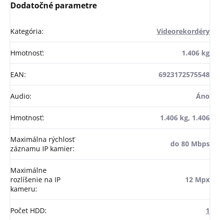
Dodatočné parametre
Kategória
:
Videorekordéry
Hmotnosť
:
1.406 kg
EAN
:
6923172575548
Audio
:
Áno
Hmotnosť
:
1.406 kg, 1.406
Maximálna rýchlosť
do 80 Mbps
záznamu IP kamier
:
Maximálne
rozlíšenie na IP
12 Mpx
kameru
:
Počet HDD
:
1