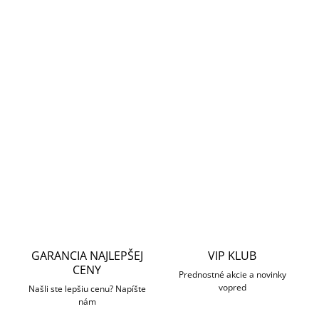
cena:
MOŽNOSTI
DORUČENIA
Nová generácia NVR od výrobcu Dahua. NVR ponúka 8
kanálov pre pripojenie IP kamier a jednu pozíciu pre HDD
disk. Navyše disponuje funkciami inteligentnej analýzy
priamo na NVR.
DETAILNÉ INFORMÁCIE
OPÝTAŤ SA
STRÁŽIŤ
GARANCIA NAJLEPŠEJ
VIP KLUB
CENY
Prednostné akcie a novinky
vopred
Našli ste lepšiu cenu? Napíšte
nám