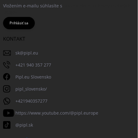
Vložením e-mailu súhlasíte s
podmienkami ochrany osobných
údajov
Prihlásiť sa
KONTAKT
sk
@
pipl.eu
+421 940 357 277
Pipl.eu Slovensko
pipl_slovensko/
+421940357277
https://www.youtube.com/@pipl.europe
@pipl.sk