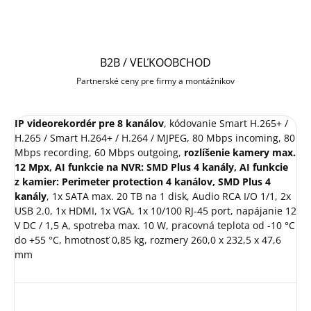
B2B / VEĽKOOBCHOD
Partnerské ceny pre firmy a montážnikov
IP videorekordér pre 8 kanálov
, kódovanie Smart H.265+ /
H.265 / Smart H.264+ / H.264 / MJPEG, 80 Mbps incoming, 80
Mbps recording, 60 Mbps outgoing,
rozlíšenie kamery max.
12 Mpx, AI funkcie na NVR: SMD Plus 4 kanály, AI funkcie
z kamier: Perimeter protection 4 kanálov, SMD Plus 4
kanály
, 1x SATA max. 20 TB na 1 disk, Audio RCA I/O 1/1, 2x
USB 2.0, 1x HDMI, 1x VGA, 1x 10/100 RJ-45 port, napájanie 12
V DC / 1,5 A, spotreba max. 10 W, pracovná teplota od -10 °C
do +55 °C, hmotnosť 0,85 kg, rozmery 260,0 x 232,5 x 47,6
mm