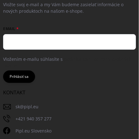
Vložte svoj e-mail a my Vám budeme zasielať informácie o
nových produktoch na našom e-shope.
EMAIL
Vložením e-mailu súhlasíte s
podmienkami ochrany osobných
údajov
Prihlásiť sa
KONTAKT
sk
@
pipl.eu
+421 940 357 277
Pipl.eu Slovensko