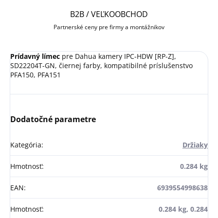
B2B / VEĽKOOBCHOD
Partnerské ceny pre firmy a montážnikov
Prídavný límec
pre Dahua kamery IPC-HDW [RP-Z],
SD22204T-GN, čiernej farby, kompatibilné príslušenstvo
PFA150, PFA151
Dodatočné parametre
Kategória
:
Držiaky
Hmotnosť
:
0.284 kg
EAN
:
6939554998638
Hmotnosť
:
0.284 kg, 0.284