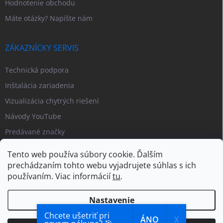
Hodnotenie obchodu
Máte otázky? Napíšte nám
ZÁKAZNÍCKY SERVIS
Technická podpora
Inštalácia zariadenia
Vizualizácia chytrých riešení
Návody YouTube
Predávané značky
Tento web používa súbory cookie. Ďalším
prechádzaním tohto webu vyjadrujete súhlas s ich
používaním. Viac informácií
tu
.
Nastavenie
Chcete ušetriť pri
ÁNO
X​
Copyright 2026
PIPL.SK
. Všetky práva vyhradené.
Upraviť nastavenie