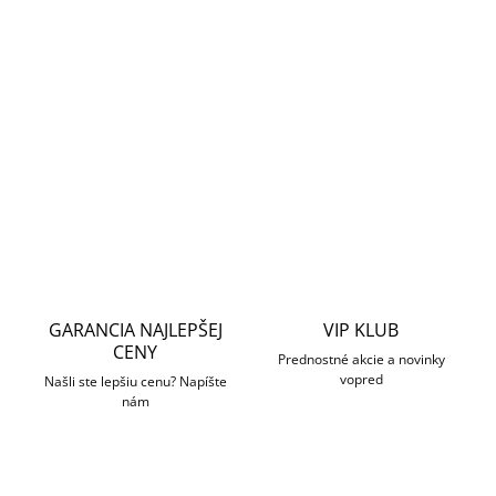
Dahua prídavný límec pre dome kamery IPC-HDW [RP-Z],
SD22204T-GN, kompatibilné príslušenstvo PFA150,
PFA151. Ideálne riešenie pre korektnú montáž.
DETAILNÉ INFORMÁCIE
OPÝTAŤ SA
STRÁŽIŤ
GARANCIA NAJLEPŠEJ
VIP KLUB
CENY
Prednostné akcie a novinky
vopred
Našli ste lepšiu cenu? Napíšte
nám