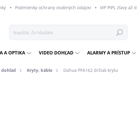
nky
Podmienky ochrany osobných údajov
VIP PIPL zľavy až 
Hľadať
A A OPTIKA
VIDEO DOHĽAD
ALARMY A PRÍSTUP
o dohľad
Kryty, káble
Dahua PFA162 držiak krytu
dnotenia
ZNAČKA:
DAHUA
€25,83
€21 bez DPH
Jednotková
SKLADOM
cena:
MOŽNOSTI DORUČENIA