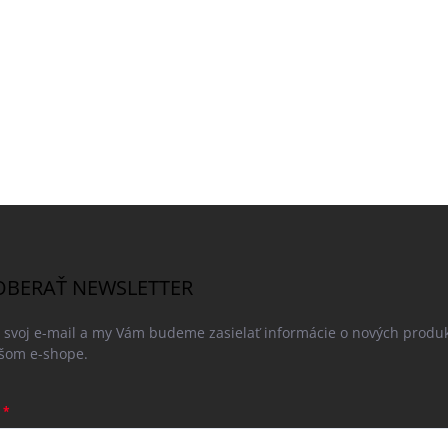
BERAŤ NEWSLETTER
e svoj e-mail a my Vám budeme zasielať informácie o nových produ
šom e-shope.