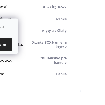
osť
:
0.527 kg, 0.527
bilita
:
Dahua
bu
šenstvo
:
Kryty a držiaky
Držiaky BOX kamier a
sím
ytu a držiaku
:
krytov
Príslušenstvo pre
roduktu
:
kamery
ca
:
Dahua