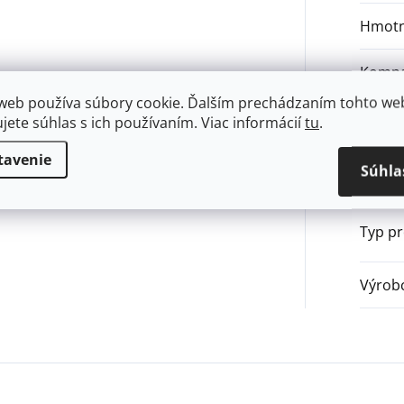
Hmotn
Kompa
web používa súbory cookie. Ďalším prechádzaním tohto we
Príslu
ujete súhlas s ich používaním. Viac informácií
tu
.
tavenie
Súhla
Typ kr
Typ p
Výrob