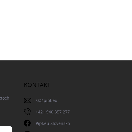
KONTAKT
ktoch
sk
@
pipl.eu
+421 940 357 277
Pipl.eu Slovensko