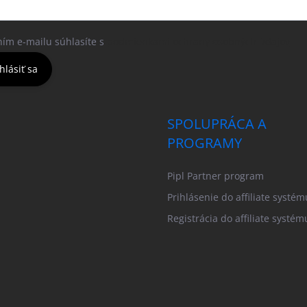
ním e-mailu súhlasíte s
podmienkami ochrany osobných údajov
hlásiť sa
SPOLUPRÁCA A
PROGRAMY
Pipl Partner program
Prihlásenie do affiliate systém
Registrácia do affiliate systém