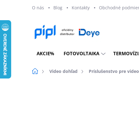
Prejsť
O nás
Blog
Kontakty
Obchodné podmie
na
obsah
AKCIE%
FOTOVOLTAIKA
TERMOVÍZI
Domov
Video dohľad
Príslušenstvo pre vide
Neohodnotené
Podrobnosti ho