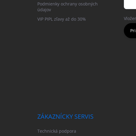
Podmienky ochrany osobných
údajov
Vlože
VIP PIPL zľavy až do 30%
Pri
ZÁKAZNÍCKY SERVIS
Technická podpora