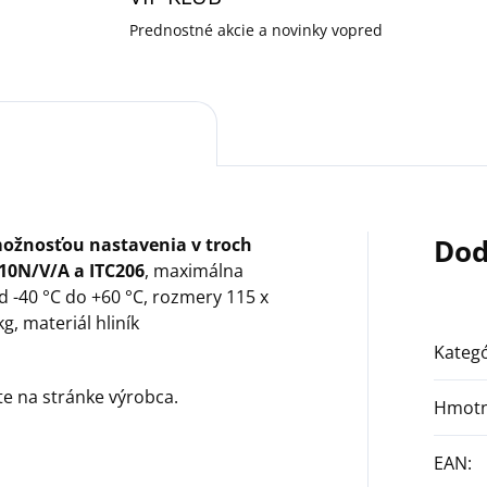
Prednostné akcie a novinky vopred
Dod
možnosťou nastavenia v troch
10N/V/A a ITC206
, maximálna
od -40 °C do +60 °C, rozmery 115 x
g, materiál hliník
Kategó
jte na stránke výrobca.
Hmotn
EAN
: