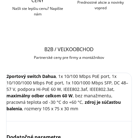
CENY
Prednostné akcie a novinky
vopred
Našli ste lepšiu cenu? Napíšte
nám
B2B / VEĽKOOBCHOD
Partnerské ceny pre firmy a montážnikov
2portový switch Dahua
, 1x 10/100 Mbps PoE port, 1x
10/100/1000 Mbps PoE port, 1x 100/1000 Mbps SFP, DC 48–
57 V, podpora Hi-PoE 60 W, IEEE802.3af, IEEE802.3at,
maximálny odber celkom 60 W
, bez manažmentu,
pracovná teplota od -30 °C do +60 °C,
zdroj je súčasťou
balenia
, rozmery 105 x 75 x 30 mm
Dodatočné parametre