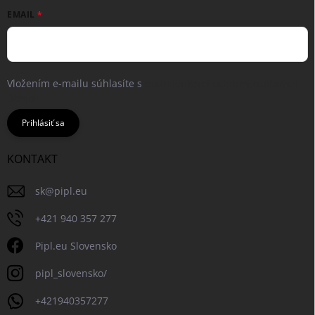
EMAIL
Vložením e-mailu súhlasíte s
podmienkami ochrany osobných
údajov
Prihlásiť sa
KONTAKT
sk
@
pipl.eu
+421 940 357 277
Pipl.eu Slovensko
pipl_slovensko/
+421940357277