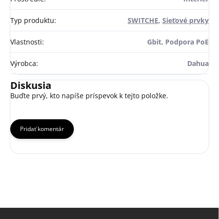
Typ produktu
:
SWITCHE
,
Sieťové prvky
Vlastnosti
:
Gbit, Podpora PoE
Výrobca
:
Dahua
Diskusia
Buďte prvý, kto napíše príspevok k tejto položke.
Pridať komentár
Z