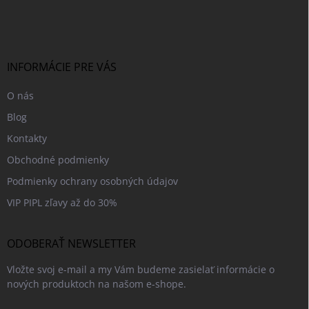
á
p
ä
t
i
INFORMÁCIE PRE VÁS
e
O nás
Blog
Kontakty
Obchodné podmienky
Podmienky ochrany osobných údajov
VIP PIPL zľavy až do 30%
ODOBERAŤ NEWSLETTER
Vložte svoj e-mail a my Vám budeme zasielať informácie o
nových produktoch na našom e-shope.