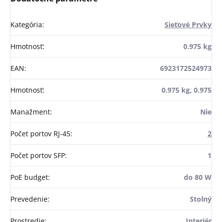
Kategória
:
Sieťové Prvky
Hmotnosť
:
0.975 kg
EAN
:
6923172524973
Hmotnosť
:
0.975 kg, 0.975
Manažment
:
Nie
Počet portov RJ-45
:
2
Počet portov SFP
:
1
PoE budget
:
do 80 W
Prevedenie
:
Stolný
Prostredie
:
Interiér