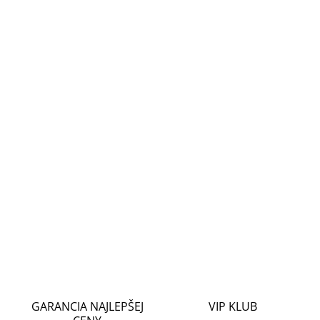
cena:
MOŽNOSTI
DORUČENIA
−
+
Pridať do košíka
PoE switch od spoločnosti Dahua určený priamo pre
kamerové systémy. Zariadenie podporuje na všetkých
portoch normu IEEE802.3af i IEEE802.3at. Switch umožňuje
pripojiť na všetkých portoch maximálnů záťaž 60 W.
DETAILNÉ INFORMÁCIE
OPÝTAŤ SA
STRÁŽIŤ
GARANCIA NAJLEPŠEJ
VIP KLUB