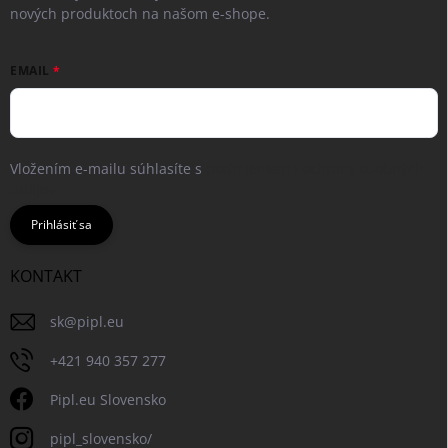
nových produktoch na našom e-shope.
EMAIL
Vložením e-mailu súhlasíte s
podmienkami ochrany osobných
údajov
Prihlásiť sa
KONTAKT
sk
@
pipl.eu
+421 940 357 277
Pipl.eu Slovensko
pipl_slovensko/