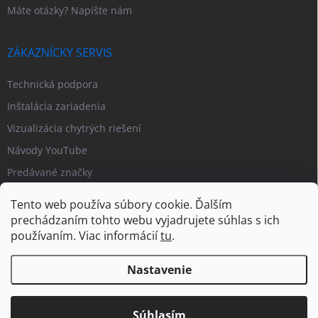
Máte otázky? Napíšte nám
ZÁKAZNÍCKY SERVIS
Technická podpora
Inštalácia zariadenia
Vizualizácia chytrých riešení
Návody YouTube
Predávané značky
Tento web používa súbory cookie. Ďalším
prechádzaním tohto webu vyjadrujete súhlas s ich
používaním. Viac informácií
tu
.
Nastavenie
Copyright 2026
PIPL.SK
. Všetky práva vyhradené.
Upraviť nastavenie
cookies
Súhlasím