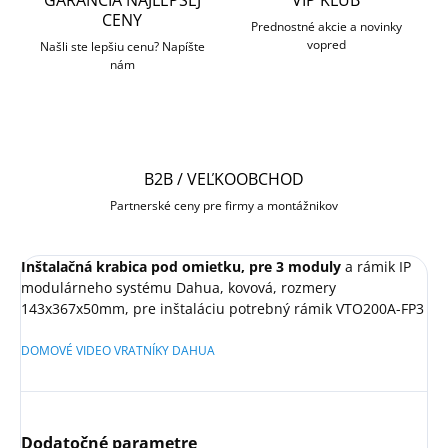
GARANCIA NAJLEPŠEJ
VIP KLUB
CENY
Prednostné akcie a novinky
vopred
Našli ste lepšiu cenu? Napíšte
nám
B2B / VEĽKOOBCHOD
Partnerské ceny pre firmy a montážnikov
Inštalačná krabica pod omietku, pre 3 moduly
a rámik IP
modulárneho systému Dahua, kovová, rozmery
143x367x50mm, pre inštaláciu potrebný rámik VTO200A-FP3
DOMOVÉ VIDEO VRATNÍKY DAHUA
Dodatočné parametre