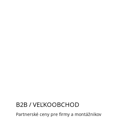
ektronikou pre modulárny systém IP Dahua.
ebnú kameru a audio jednotku pre
 protokolu je možné nastavovať jednotku cez
OPÝTAŤ SA
STRÁŽIŤ
B2B / VEĽKOOBCHOD
Partnerské ceny pre firmy a montážnikov