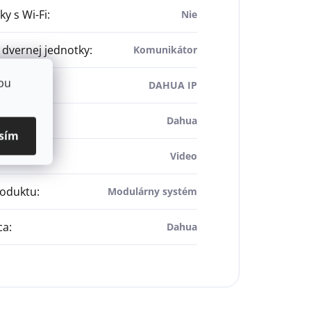
ky s Wi-Fi
:
Nie
dvernej jednotky
:
Komunikátor
bu
é vodiče
:
DAHUA IP
m DDZ
:
Dahua
sím
Video
roduktu
:
Modulárny systém
ca
:
Dahua