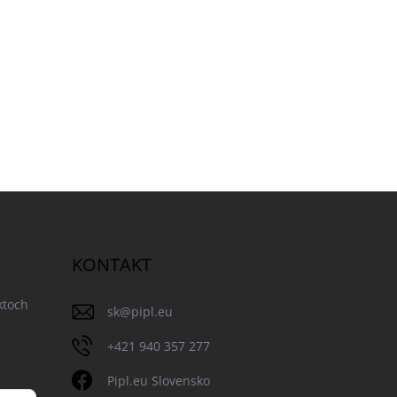
KONTAKT
ktoch
sk
@
pipl.eu
+421 940 357 277
Pipl.eu Slovensko