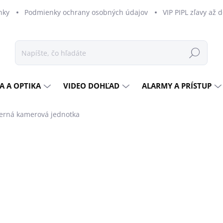
nky
Podmienky ochrany osobných údajov
VIP PIPL zľavy až 
Hľadať
A A OPTIKA
VIDEO DOHĽAD
ALARMY A PRÍSTUP
erná kamerová jednotka
dnotenia
ZNAČKA:
DAHUA
€281,67
€229 bez DPH
Jednotková
MOMENTÁLNE NEDOSTU
cena:
MOŽNOSTI DORUČENIA