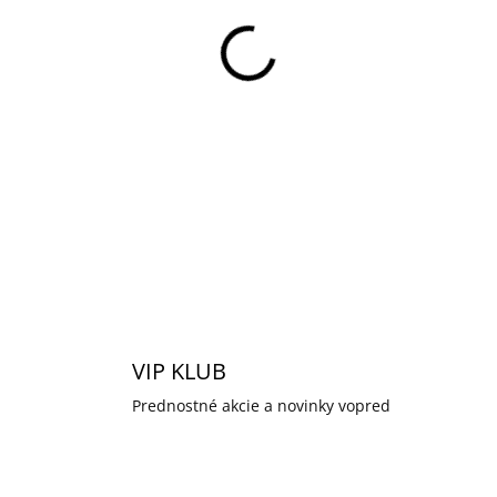
Základný video modul s el
Modul obsahuje 2 Mpx far
komunikáciu. Vďaka TCP/IP
webové rozhranie.
DETAILNÉ INFORMÁCIE
VIP KLUB
Prednostné akcie a novinky vopred