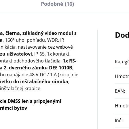
Podobné (16)
Dod
, čierna, základný video modul s
ra
, 160° uhol pohľadu, WDR, IR
unikácia, nastavovanie cez webové
zu užívateľovi
, IP 65, 1x kontakt
ntakt odchodového tlačidla,
1x RS-
Kategó
ia 2. dverného zámku DEE 1010B,
bo napájanie 48 V DC / 1 A (zdroj nie
Hmotn
etku do inštalačného rámika
,
inštalačnej krabice
EAN
:
cie DMSS len s pripojenými
Hmotn
rámci bytov
Iné
: