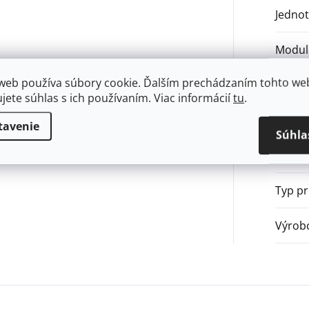
Jednot
Modul 
web používa súbory cookie. Ďalším prechádzaním tohto we
Použit
ujete súhlas s ich používaním. Viac informácií
tu
.
Systé
tavenie
Súhla
Typ
:
Typ p
Výrob