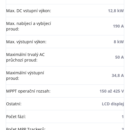
Max. DC vstupní výkon
:
12,8 kW
Max. nabíjecí a vybíjecí
190 A
proud
:
Max. výstupní výkon
:
8 kW
Maximální trvalý AC
50 A
průchozí proud
:
Maximální výstupní
34,8 A
proud
:
MPPT operační rozsah
:
150 až 425 V
Ostatní
:
LCD displej
Počet fází
:
1
Počet MPP Trackerů
:
2