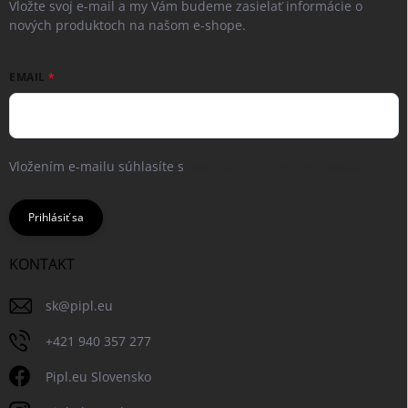
Vložte svoj e-mail a my Vám budeme zasielať informácie o
nových produktoch na našom e-shope.
EMAIL
Vložením e-mailu súhlasíte s
podmienkami ochrany osobných
údajov
Prihlásiť sa
KONTAKT
sk
@
pipl.eu
+421 940 357 277
Pipl.eu Slovensko