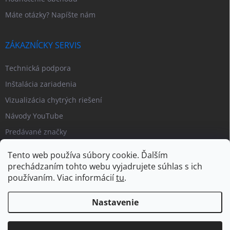
Máte otázky? Napíšte nám
ZÁKAZNÍCKY SERVIS
Technická podpora
Inštalácia zariadenia
Vizualizácia chytrých riešení
Návody YouTube
Predávané značky
Tento web používa súbory cookie. Ďalším
prechádzaním tohto webu vyjadrujete súhlas s ich
používaním. Viac informácií
tu
.
Nastavenie
Copyright 2026
PIPL.SK
. Všetky práva vyhradené.
Upraviť nastavenie