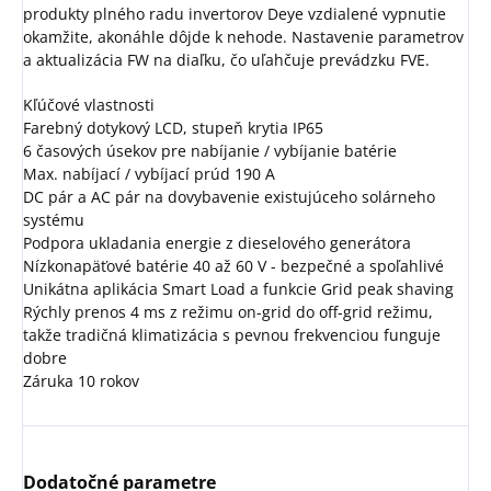
produkty plného radu invertorov Deye vzdialené vypnutie
okamžite, akonáhle dôjde k nehode. Nastavenie parametrov
a aktualizácia FW na diaľku, čo uľahčuje prevádzku FVE.
Kľúčové vlastnosti
Farebný dotykový LCD, stupeň krytia IP65
6 časových úsekov pre nabíjanie / vybíjanie batérie
Max. nabíjací / vybíjací prúd 190 A
DC pár a AC pár na dovybavenie existujúceho solárneho
systému
Podpora ukladania energie z dieselového generátora
Nízkonapäťové batérie 40 až 60 V - bezpečné a spoľahlivé
Unikátna aplikácia Smart Load a funkcie Grid peak shaving
Rýchly prenos 4 ms z režimu on-grid do off-grid režimu,
takže tradičná klimatizácia s pevnou frekvenciou funguje
dobre
Záruka 10 rokov
Dodatočné parametre