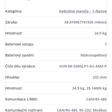
Kategória
:
Hybridné meniče – 1-fázové
Záruka
:
58.870967741935 měsíců
Hmotnosť
:
24.9 kg
Bateriové vstupy
:
1
Bateriový systém
:
Nízkonapěťový
Číslo dílu výrobce
:
SUN-8K-SG05LP1-EU-AM2-P
Hloubka
:
232 mm
Hmotnost
:
24,9 kg, 25.14000 kg
Komunikace s BMS
:
CAN/RS-485
Komunikační rozhraní
:
CAN/RS-485, RS-232, Modbus