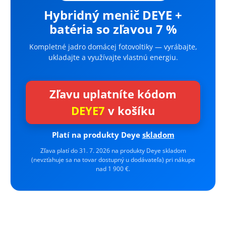
Hybridný menič DEYE +
batéria so zľavou 7 %
Kompletné jadro domácej fotovoltiky — vyrábajte,
ukladajte a využívajte vlastnú energiu.
Zľavu uplatníte kódom
DEYE7
v košíku
Platí na produkty Deye
skladom
Zľava platí do 31. 7. 2026 na produkty Deye skladom
(nevzťahuje sa na tovar dostupný u dodávateľa) pri nákupe
nad 1 900 €.