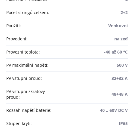
Počet stringů celkem
:
2+2
Použití
:
Venkovní
Provedení
:
na zeď
Provozní teplota
:
-40 až 60 °C
PV maximální napětí
:
500 V
PV vstupní proud
:
32+32 A
PV vstupní zkratový
48+48 A
proud
:
Rozsah napětí baterie
:
40 .. 60V DC V
Stupeň krytí
:
IP65