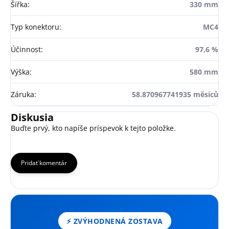
Šířka
:
330 mm
Typ konektoru
:
MC4
Účinnost
:
97,6 %
Výška
:
580 mm
Záruka
:
58.870967741935 měsíců
Diskusia
Buďte prvý, kto napíše príspevok k tejto položke.
Pridať komentár
⚡ ZVÝHODNENÁ ZOSTAVA