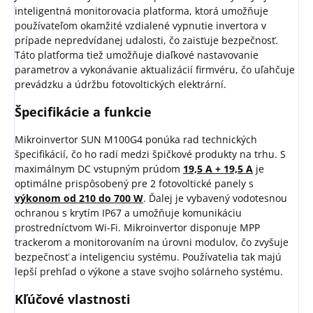
inteligentná monitorovacia platforma, ktorá umožňuje
používateľom okamžité vzdialené vypnutie invertora v
prípade nepredvídanej udalosti, čo zaisťuje bezpečnosť.
Táto platforma tiež umožňuje diaľkové nastavovanie
parametrov a vykonávanie aktualizácií firmvéru, čo uľahčuje
prevádzku a údržbu fotovoltických elektrární.
Špecifikácie a funkcie
Mikroinvertor SUN M100G4 ponúka rad technických
špecifikácií, čo ho radí medzi špičkové produkty na trhu. S
maximálnym DC vstupným prúdom
19,5 A + 19,5 A
je
optimálne prispôsobený pre 2 fotovoltické panely s
výkonom od 210 do 700 W
. Ďalej je vybavený vodotesnou
ochranou s krytím IP67 a umožňuje komunikáciu
prostredníctvom Wi-Fi. Mikroinvertor disponuje MPP
trackerom a monitorovaním na úrovni modulov, čo zvyšuje
bezpečnosť a inteligenciu systému. Používatelia tak majú
lepší prehľad o výkone a stave svojho solárneho systému.
Kľúčové vlastnosti