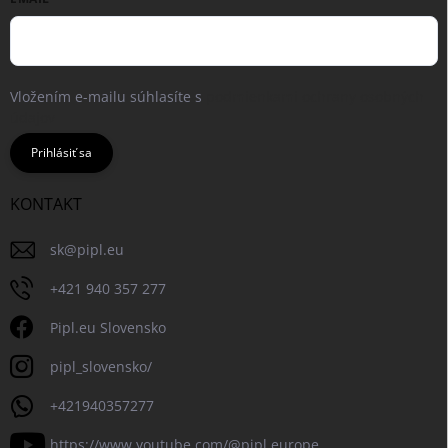
Vložením e-mailu súhlasíte s
podmienkami ochrany osobných
údajov
Prihlásiť sa
KONTAKT
sk
@
pipl.eu
+421 940 357 277
Pipl.eu Slovensko
pipl_slovensko/
+421940357277
https://www.youtube.com/@pipl.europe