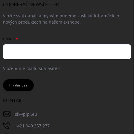
ODOBERAŤ NEWSLETTER
Vložte svoj e-mail a my Vám budeme zasielať informácie o
nových produktoch na našom e-shope.
EMAIL
Vložením e-mailu súhlasíte s
podmienkami ochrany osobných
údajov
Prihlásiť sa
KONTAKT
sk
@
pipl.eu
+421 940 357 277