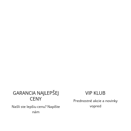
−
+
Pridať do košíka
Dažďová clona pre vonkajšiu kupolovú kameru
Plastové
Hikvision biela
OPÝTAŤ SA
STRÁŽIŤ
GARANCIA NAJLEPŠEJ
VIP KLUB
CENY
Prednostné akcie a novinky
vopred
Našli ste lepšiu cenu? Napíšte
nám