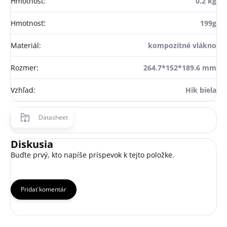
Hmotnosť
:
0.2 kg
Hmotnosť
:
199g
Materiál
:
kompozitné vlákno
Rozmer
:
264.7*152*189.6 mm
Vzhľad
:
Hik biela
Datasheet
Diskusia
Buďte prvý, kto napíše príspevok k tejto položke.
Pridať komentár