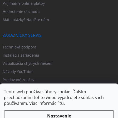
Prijímame online platby
Hodnotenie obchodu
Máte otázky? Napíšte nám
ZÁKAZNÍCKY SERVIS
Technická podpora
Inštalácia zariadenia
Vizualizácia chytrých riešení
Návody YouTube
Predávané značky
Tento web používa súbory cookie. Ďalším
prechádzaním tohto webu vyjadrujete súhlas s ich
používaním. Viac informácií
tu
.
Nastavenie