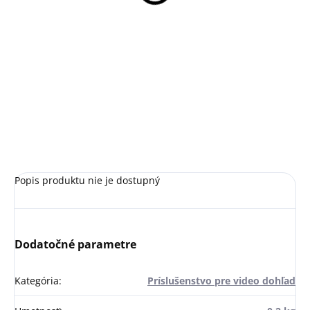
Do košíka
2 MPx vonkajšia dome IP
kamera, objektív 2.8mm/F2.0,
uhol záberu 104°Pozor! kamera
sa dá natáčať len v 2 osiach
Popis produktu nie je dostupný
Dodatočné parametre
Kategória
:
Príslušenstvo pre video dohľad