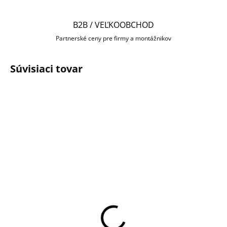
B2B / VEĽKOOBCHOD
Partnerské ceny pre firmy a montážnikov
Súvisiaci tovar
DOPRAVA ZADARMO
SKLADOM U DODÁVATEĽA
HIKVISION DS-
2CD1123G2-I(2.8mm) 2
Mpx Dome kamera
€136,80