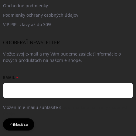
Obchodné podmienky
Podmienky ochrany osobných údajov
VIP PIPL zľavy až do 30%
ODOBERAŤ NEWSLETTER
Vložte svoj e-mail a my Vám budeme zasielať informácie o
nových produktoch na našom e-shope.
EMAIL
Vložením e-mailu súhlasíte s
podmienkami ochrany osobných
údajov
Prihlásiť sa