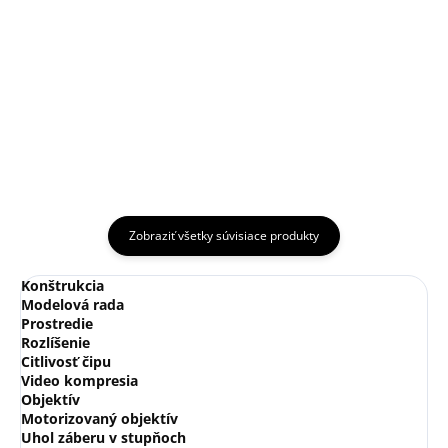
Držiak na stĺp pre kamery,
127x46x250mm, priemer stĺpa
Rohový držiak pre väčšinu IP a
67 až 127mm, hmotnosť 1,4kg
analógových kamier a držiaky na
stenu rady DS-1273ZJ-XXX
Zobraziť všetky súvisiace produkty
Konštrukcia
Modelová rada
Prostredie
Rozlíšenie
Citlivosť čipu
Video kompresia
Objektív
Motorizovaný objektív
Uhol záberu v stupňoch