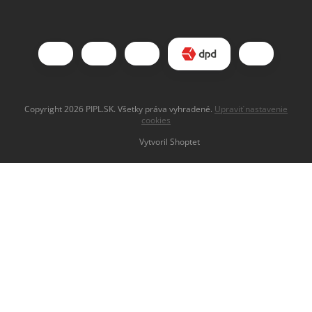
Copyright 2026
PIPL.SK
. Všetky práva vyhradené.
Upraviť nastavenie
cookies
Vytvoril Shoptet