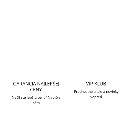
−
+
Pridať do košíka
4MPx AcuSense kamera s optickým čipom DarkFighter.
DETAILNÉ INFORMÁCIE
OPÝTAŤ SA
STRÁŽIŤ
GARANCIA NAJLEPŠEJ
VIP KLUB
CENY
Prednostné akcie a novinky
vopred
Našli ste lepšiu cenu? Napíšte
nám