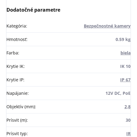
Dodatočné parametre
Kategória
:
Bezpečnostné kamery
Hmotnosť
:
0.59 kg
Farba
:
biela
Krytie IK
:
IK 10
Krytie IP
:
IP 67
Napájanie
:
12V DC, PoE
Objektív (mm)
:
2,8
Prísvit (m)
:
30
Prísvit typ
:
IR