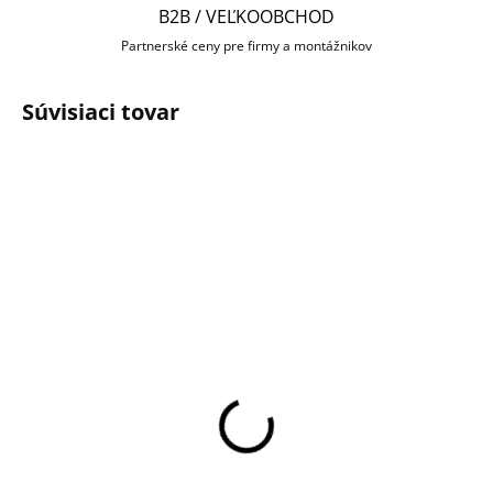
B2B / VEĽKOOBCHOD
Partnerské ceny pre firmy a montážnikov
Súvisiaci tovar
SKLADOM U DODÁVATEĽA
SKLADOM U DODÁVATEĽA
DS-1275ZJ-SUS Držiak
HIKVISION DS-1276ZJ-
na stĺp pre kamery
SUS Rohový držiak pre
kamery
€50,40
€51,60
Do košíka
Do košíka