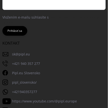
Vložením e-mailu súhlasíte s
podmienkami ochrany osobných
údajov
Prihlásiť sa
KONTAKT
sk
@
pipl.eu
+421 940 357 277
Pipl.eu Slovensko
pipl_slovensko/
+421940357277
https://www.youtube.com/@pipl.europe