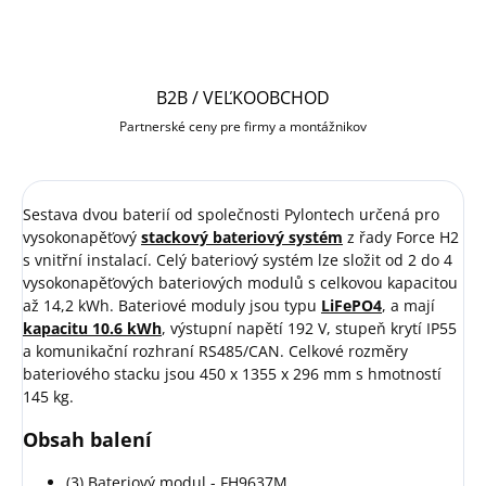
B2B / VEĽKOOBCHOD
Partnerské ceny pre firmy a montážnikov
Sestava dvou baterií od společnosti Pylontech určená pro
vysokonapěťový
stackový bateriový systém
z řady Force H2
s vnitřní instalací. Celý bateriový systém lze složit od 2 do 4
vysokonapěťových bateriových modulů s celkovou kapacitou
až 14,2 kWh. Bateriové moduly jsou typu
LiFePO4
, a mají
kapacitu 10.6 kWh
, výstupní napětí 192 V, stupeň krytí IP55
a komunikační rozhraní RS485/CAN. Celkové rozměry
bateriového stacku jsou 450 x 1355 x 296 mm s hmotností
145 kg.
Obsah balení
(3) Bateriový modul - FH9637M