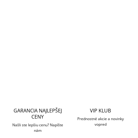
cena:
MOŽNOSTI
DORUČENIA
Sestava dvou baterií od společnosti Pylontech určená pro
vysokonapěťový stackový bateriový systém z řady Force H2 s
vnitřní instalací. Celý bateriový systém lze složit od 2 do 4
vysokonapěťových bateriových
DETAILNÉ INFORMÁCIE
OPÝTAŤ SA
STRÁŽIŤ
GARANCIA NAJLEPŠEJ
VIP KLUB
CENY
Prednostné akcie a novinky
vopred
Našli ste lepšiu cenu? Napíšte
nám