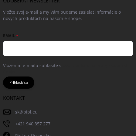
ODOBERAŤ NEWSLETTER
Vložte svoj e-mail a my Vám budeme zasielať informácie o
nových produktoch na našom e-shope.
EMAIL
Vložením e-mailu súhlasíte s
podmienkami ochrany osobných
údajov
Prihlásiť sa
KONTAKT
sk
@
pipl.eu
+421 940 357 277
Pipl.eu Slovensko