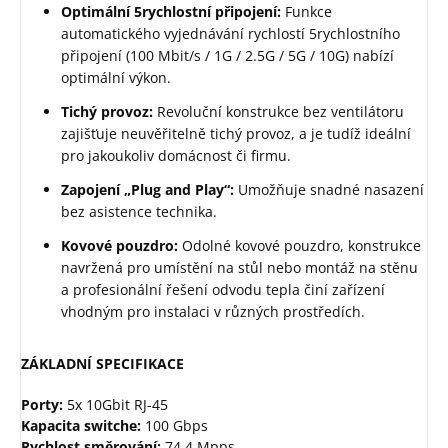
Optimální 5rychlostní připojení:
Funkce
automatického vyjednávání rychlostí 5rychlostního
připojení (100 Mbit/s / 1G / 2.5G / 5G / 10G) nabízí
optimální výkon.
Tichý provoz:
Revoluční konstrukce bez ventilátoru
zajišťuje neuvěřitelně tichý provoz, a je tudíž ideální
pro jakoukoliv domácnost či firmu.
Zapojení „Plug and Play“:
Umožňuje snadné nasazení
bez asistence technika.
Kovové pouzdro:
Odolné kovové pouzdro, konstrukce
navržená pro umístění na stůl nebo montáž na stěnu
a profesionální řešení odvodu tepla činí zařízení
vhodným pro instalaci v různých prostředích.
ZÁKLADNÍ SPECIFIKACE
Porty:
5x 10Gbit RJ-45
Kapacita switche:
100 Gbps
Rychlost směrování:
74,4 Mpps