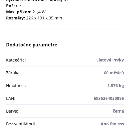
PoE:
ne
Max. příkon:
21,4 W
Rozměry:
226 x 131 x 35 mm
Dodatočné parametre
Kategória
:
Sieťové Prvky
Záruka
:
60 měsíců
Hmotnosť
:
1.576 kg
EAN
:
6935364030896
Barva
:
černá
Bez ventilátorů
:
Ano fanless