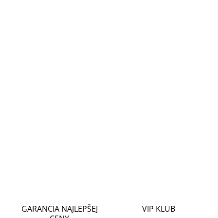
cena:
MOŽNOSTI
DORUČENIA
−
+
Pridať do košíka
Firma TP-Link přichází s novou řadou 10Gigabitových
switchů, které dokážou navázat až 10 Gbps link na každém
portu. Tento model TL-SX105 bez managementu v kovovém
šasi má celkově 5 metalických portů , které
DETAILNÉ INFORMÁCIE
OPÝTAŤ SA
STRÁŽIŤ
GARANCIA NAJLEPŠEJ
VIP KLUB