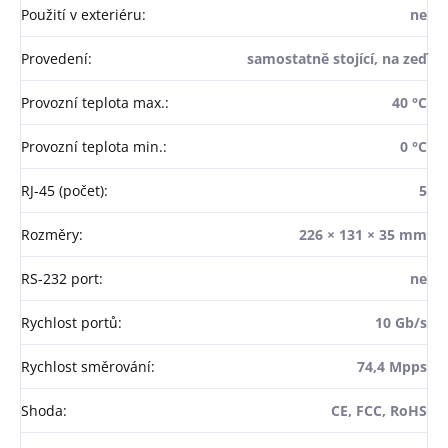
Použití v exteriéru
:
ne
Provedení
:
samostatně stojící, na zeď
Provozní teplota max.
:
40 °C
Provozní teplota min.
:
0 °C
RJ-45 (počet)
:
5
Rozměry
:
226 × 131 × 35 mm
RS-232 port
:
ne
Rychlost portů
:
10 Gb/s
Rychlost směrování
:
74,4 Mpps
Shoda
:
CE, FCC, RoHS