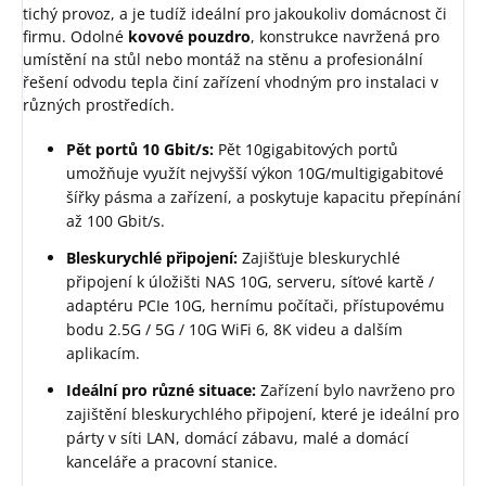
tichý provoz, a je tudíž ideální pro jakoukoliv domácnost či
firmu. Odolné
kovové pouzdro
, konstrukce navržená pro
umístění na stůl nebo montáž na stěnu a profesionální
řešení odvodu tepla činí zařízení vhodným pro instalaci v
různých prostředích.
Pět portů 10 Gbit/s:
Pět 10gigabitových portů
umožňuje využít nejvyšší výkon 10G/multigigabitové
šířky pásma a zařízení, a poskytuje kapacitu přepínání
až 100 Gbit/s.
Bleskurychlé připojení:
Zajišťuje bleskurychlé
připojení k úložišti NAS 10G, serveru, síťové kartě /
adaptéru PCIe 10G, hernímu počítači, přístupovému
bodu 2.5G / 5G / 10G WiFi 6, 8K videu a dalším
aplikacím.
Ideální pro různé situace:
Zařízení bylo navrženo pro
zajištění bleskurychlého připojení, které je ideální pro
párty v síti LAN, domácí zábavu, malé a domácí
kanceláře a pracovní stanice.