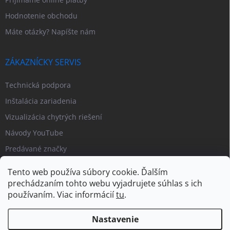
Hodnotenie obchodu
Máte otázky? Napíšte nám
ZÁKAZNÍCKY SERVIS
Technická podpora
Inštalácia zariadenia
Vizualizácia chytrých riešení
Návody YouTube
Predávané značky
Tento web používa súbory cookie. Ďalším
prechádzaním tohto webu vyjadrujete súhlas s ich
používaním. Viac informácií
tu
.
Nastavenie