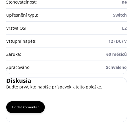
Stohovatelnost
:
ne
Upřesnění typu
:
Switch
Vrstva OSI
:
L2
Vstupní napětí
:
12 (DC) V
Záruka
:
60 měsíců
Zpracováno
:
Schváleno
Diskusia
Buďte prvý, kto napíše príspevok k tejto položke.
Pridať komentár