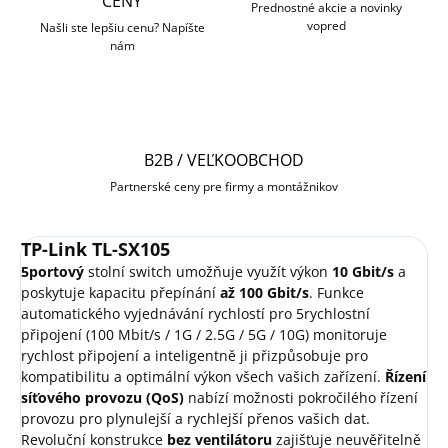
CENY
Prednostné akcie a novinky
vopred
Našli ste lepšiu cenu? Napíšte
nám
B2B / VEĽKOOBCHOD
Partnerské ceny pre firmy a montážnikov
TP-Link TL-SX105
5portový
stolní switch umožňuje využít výkon
10 Gbit/s
a
poskytuje kapacitu přepínání
až 100 Gbit/s
. Funkce
automatického vyjednávání rychlostí pro 5rychlostní
připojení (100 Mbit/s / 1G / 2.5G / 5G / 10G) monitoruje
rychlost připojení a inteligentně ji přizpůsobuje pro
kompatibilitu a optimální výkon všech vašich zařízení.
Řízení
síťového provozu (QoS)
nabízí možnosti pokročilého řízení
provozu pro plynulejší a rychlejší přenos vašich dat.
Revoluční konstrukce
bez ventilátoru
zajišťuje neuvěřitelně