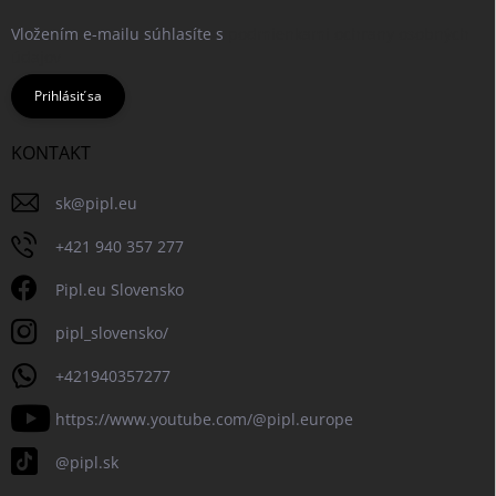
Vložením e-mailu súhlasíte s
podmienkami ochrany osobných
údajov
Prihlásiť sa
KONTAKT
sk
@
pipl.eu
+421 940 357 277
Pipl.eu Slovensko
pipl_slovensko/
+421940357277
https://www.youtube.com/@pipl.europe
@pipl.sk