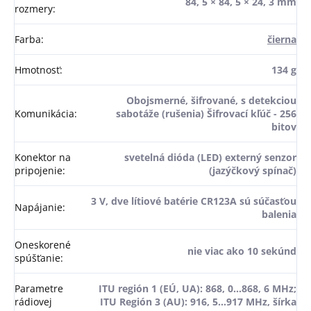
84, 5 × 84, 5 × 24, 3 mm
rozmery
:
Farba
:
čierna
Hmotnosť
:
134 g
Obojsmerné, šifrované, s detekciou
Komunikácia
:
sabotáže (rušenia) Šifrovací kľúč - 256
bitov
Konektor na
svetelná dióda (LED) externý senzor
pripojenie
:
(jazýčkový spínač)
3 V, dve lítiové batérie CR123A sú súčasťou
Napájanie
:
balenia
Oneskorené
nie viac ako 10 sekúnd
spúšťanie
:
Parametre
ITU región 1 (EÚ, UA): 868, 0...868, 6 MHz;
rádiovej
ITU Región 3 (AU): 916, 5...917 MHz, šírka