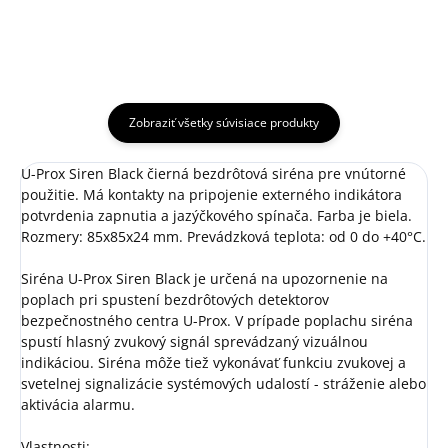
Nová bezdrôtová kľúčenka U-
prívesok na kľúče U-Prox b4
Prox...
Zobraziť všetky súvisiace produkty
U-Prox Siren Black čierná bezdrôtová siréna pre vnútorné
použitie. Má kontakty na pripojenie externého indikátora
potvrdenia zapnutia a jazýčkového spínača. Farba je biela.
Rozmery: 85x85x24 mm. Prevádzková teplota: od 0 do +40°C.
Siréna U-Prox Siren Black je určená na upozornenie na
poplach pri spustení bezdrôtových detektorov
bezpečnostného centra U-Prox. V prípade poplachu siréna
spustí hlasný zvukový signál sprevádzaný vizuálnou
indikáciou. Siréna môže tiež vykonávať funkciu zvukovej a
svetelnej signalizácie systémových udalostí - stráženie alebo
aktivácia alarmu.
Vlastnosti: