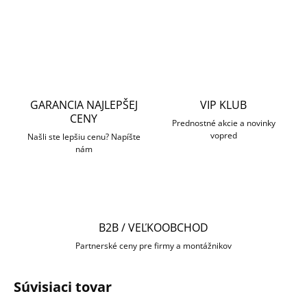
OPÝTAŤ SA
STRÁŽIŤ
GARANCIA NAJLEPŠEJ
VIP KLUB
CENY
Prednostné akcie a novinky
vopred
Našli ste lepšiu cenu? Napíšte
nám
B2B / VEĽKOOBCHOD
Partnerské ceny pre firmy a montážnikov
Súvisiaci tovar