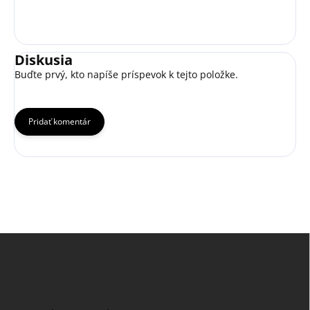
Diskusia
Buďte prvý, kto napíše príspevok k tejto položke.
Pridať komentár
Z
á
p
ä
t