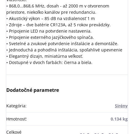
• 868,0...868,6 MHz, dosah - až 2000 m v otvorenom
priestore, niekoľko kanálov pre redundanciu.
• Akustický výkon – 85 dB na vzdialenosť 1 m
• Zdroje – dve batérie CR123A, až 5 rokov prevádzky.
• Pripojenie LED na potvrdenie nastavenia.
• Pripojenie externého jazýčkového spínača.
• Svetelné a zvukové potvrdenie inštalácie a demontáže.
• Jednoduchá a pohodlná inštalácia, spoľahlivé upevnenie
• Elegantný dizajn, miniatúrna veľkosť.
• Dostupné v dvoch farbách: čierna a biela.
Dodatočné parametre
Kategória
:
Sirény
Hmotnosť
:
0.134 kg
Celkové