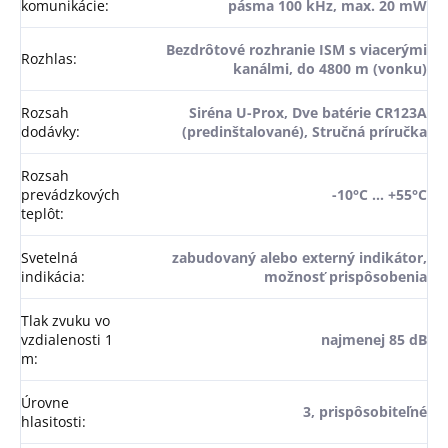
komunikácie
:
pásma 100 kHz, max. 20 mW
Bezdrôtové rozhranie ISM s viacerými
Rozhlas
:
kanálmi, do 4800 m (vonku)
Rozsah
Siréna U-Prox, Dve batérie CR123A
dodávky
:
(predinštalované), Stručná príručka
Rozsah
prevádzkových
-10°C … +55°C
teplôt
:
Svetelná
zabudovaný alebo externý indikátor,
indikácia
:
možnosť prispôsobenia
Tlak zvuku vo
vzdialenosti 1
najmenej 85 dB
m
:
Úrovne
3, prispôsobiteľné
hlasitosti
: