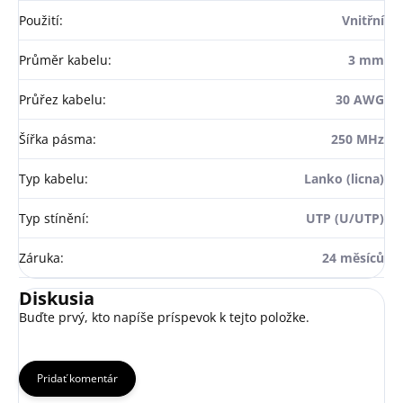
Použití
:
Vnitřní
Průměr kabelu
:
3 mm
Průřez kabelu
:
30 AWG
Šířka pásma
:
250 MHz
Typ kabelu
:
Lanko (licna)
Typ stínění
:
UTP (U/UTP)
Záruka
:
24 měsíců
Diskusia
Buďte prvý, kto napíše príspevok k tejto položke.
Pridať komentár