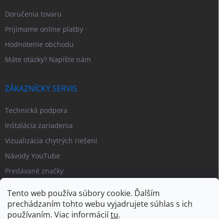
Doručenia tovaru
Prijímame online platby
Hodnotenie obchodu
Máte otázky? Napíšte nám
ZÁKAZNÍCKY SERVIS
Technická podpora
Inštalácia zariadenia
Vizualizácia chytrých riešení
Návody YouTube
Predávané značky
Tento web používa súbory cookie. Ďalším
prechádzaním tohto webu vyjadrujete súhlas s ich
používaním. Viac informácií
tu
.