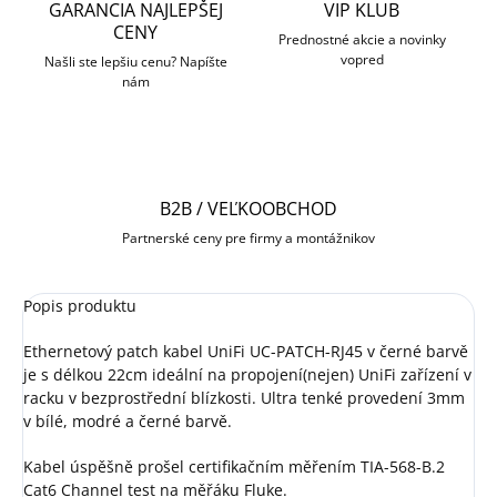
GARANCIA NAJLEPŠEJ
VIP KLUB
CENY
Prednostné akcie a novinky
vopred
Našli ste lepšiu cenu? Napíšte
nám
B2B / VEĽKOOBCHOD
Partnerské ceny pre firmy a montážnikov
Popis produktu
Ethernetový patch kabel UniFi UC-PATCH-RJ45 v černé barvě
je s délkou 22cm ideální na propojení(nejen) UniFi zařízení v
racku v bezprostřední blízkosti. Ultra tenké provedení 3mm
v bílé, modré a černé barvě.
Kabel úspěšně prošel certifikačním měřením TIA-568-B.2
Cat6 Channel test na měřáku Fluke.