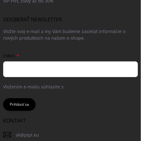
VIP PIPL zľavy až do 30%
ODOBERAŤ NEWSLETTER
Vložte svoj e-mail a my Vám budeme zasielať informácie o
nových produktoch na našom e-shope.
EMAIL
Vložením e-mailu súhlasíte s
podmienkami ochrany osobných
údajov
Prihlásiť sa
KONTAKT
sk
@
pipl.eu